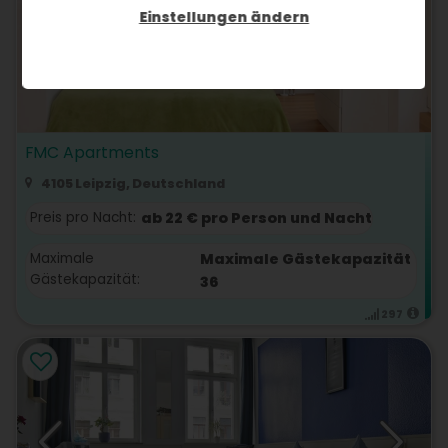
Einstellungen ändern
FMC Apartments
4105 Leipzig, Deutschland
Preis pro Nacht:
ab 22 € pro Person und Nacht
Maximale
Maximale Gästekapazität
Gästekapazität:
36
297