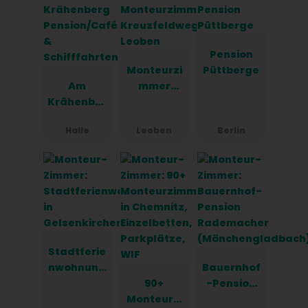
Pension
Monteurzi
Püttberge
Am
mmer
Krähenber
Kreuzfeld
g
weg
Halle
Leoben
Berlin
Pension/C
Leoben
afé &
Schifffahr
ten
Stadtferie
nwohnung
Bauernhof
in
90+
-Pension
Gelsenkirc
Monteurzi
Rademach