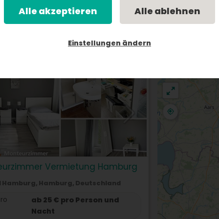
Alle akzeptieren
Alle ablehnen
Einstellungen ändern
+
177)
Sortieren nach
Standard
−
eurzimmer Vermietung Hamburg
1 Hamburg, Hamburg, Deutschland
pro
ab 25 € pro Person und
Nacht