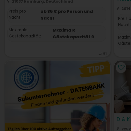
21037 Hamburg, Deutschland
2014
Preis pro
ab 35 € pro Person und
Nacht:
Nacht
Preis 
Nacht:
Maximale
Maximale
Gästekapazität:
Gästekapazität 9
Maxim
Gästek
91
D & K
2252