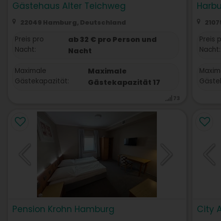
Gästehaus Alter Teichweg
Harbu
22049 Hamburg, Deutschland
2107
Preis pro
ab 32 € pro Person und
Preis 
Nacht:
Nacht:
Nacht
Maximale
Maximale
Maxim
Gästekapazität:
Gästek
Gästekapazität 17
73
Pension Krohn Hamburg
City 