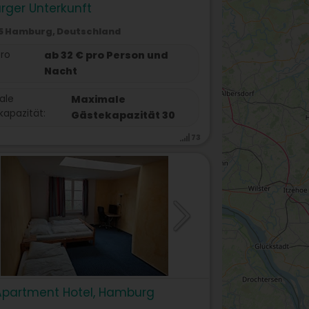
rger Unterkunft
5 Hamburg, Deutschland
pro
ab 32 € pro Person und
Nacht
ale
Maximale
apazität:
Gästekapazität 30
73
Apartment Hotel, Hamburg