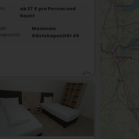
pro
ab 27 € pro Person und
Nacht
ale
Maximale
apazität:
Gästekapazität 49
73