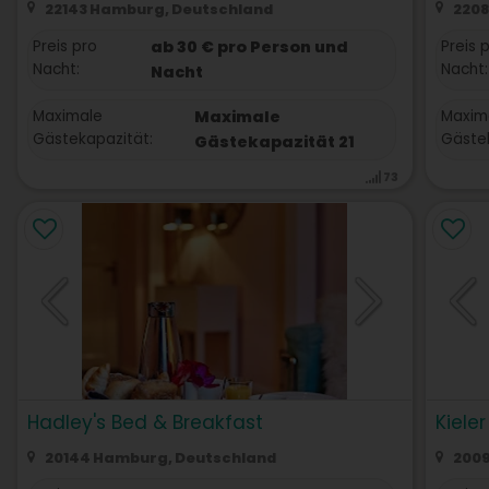
22143 Hamburg, Deutschland
2208
Preis pro
ab 30 € pro Person und
Preis 
Nacht:
Nacht:
Nacht
Maximale
Maximale
Maxim
Gästekapazität:
Gästek
Gästekapazität 21
73
Hadley's Bed & Breakfast
Kieler
20144 Hamburg, Deutschland
2009