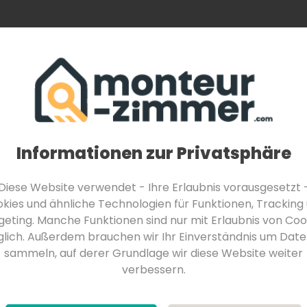
Monteurzimmer finden
Über Uns
Für Be
Monteurzimmer in Feldkirchen in Kärnten
Monteurzimmer in Velden am Wörther See
Monteurzimmer in Seeboden am Millstätter See
urg
Hamburg
Informationen zur Privatsphäre
Diese Website verwendet - Ihre Erlaubnis vorausgesetzt 
kies und ähnliche Technologien für Funktionen, Tracking
WIFI / Internet
Einzelbetten
Mindestaufentha
geting. Manche Funktionen sind nur mit Erlaubnis von Coo
lich. Außerdem brauchen wir Ihr Einverständnis um Date
sammeln, auf derer Grundlage wir diese Website weiter
arkplätze
Zimmerausstattung
Küchenau
verbessern.
g
alle Filter