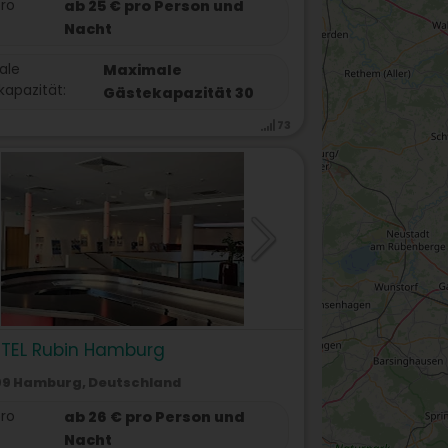
pro
ab 25 € pro Person und
Nacht
ale
Maximale
apazität:
Gästekapazität 30
73
TEL Rubin Hamburg
9 Hamburg, Deutschland
pro
ab 26 € pro Person und
Nacht