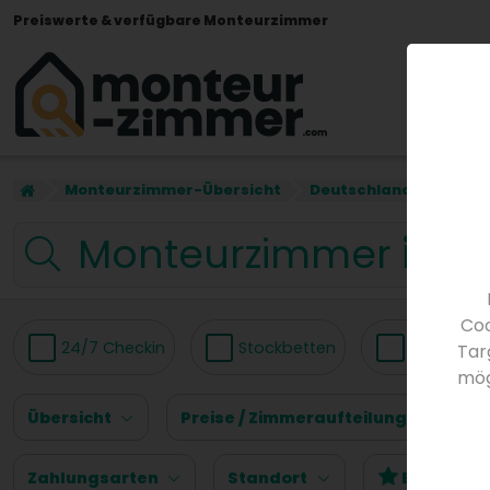
Preiswerte & verfügbare Monteurzimmer
Monteurzimmer-Übersicht
Deutschland
Hamb
Monteurzimmer
in 
Coo
24/7 Checkin
Stockbetten
Küche
Tar
mög
Übersicht
Preise / Zimmeraufteilung
P
Zahlungsarten
Standort
Bewertun