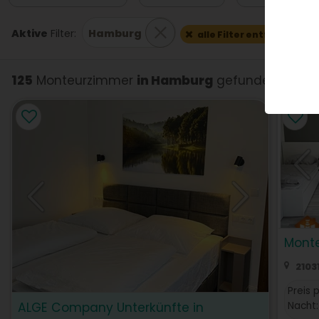
Aktive
Filter:
Hamburg
alle Filter entfernen
125
Monteurzimmer
in Hamburg
gefunden
(von 9
Mont
2103
Preis 
Nacht:
ALGE Company Unterkünfte in