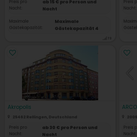
Preis pro
ab 15 € pro Person und
Preis 
Nacht:
Nacht:
Nacht
Maximale
Maximale
Maxim
Gästekapazität:
Gästek
Gästekapazität 4
73
Akropolis
ARCO
25462 Rellingen, Deutschland
2009
Preis pro
ab 30 € pro Person und
Preis 
Nacht:
Nacht:
Nacht