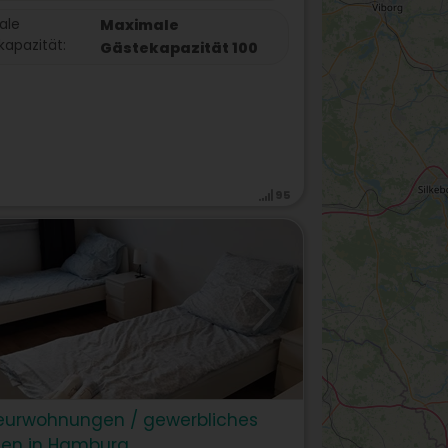
ale
Maximale
apazität:
Gästekapazität 100
95
eurwohnungen / gewerbliches
en in Hamburg