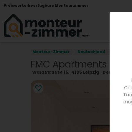
Preiswerte & verfügbare Monteurzimmer
Monteur-Zimmer
Deutschland
Sachsen
FMC Apartments
Waldstrasse 15
4105
Leipzig
Deutschlan
Coo
Tar
mög