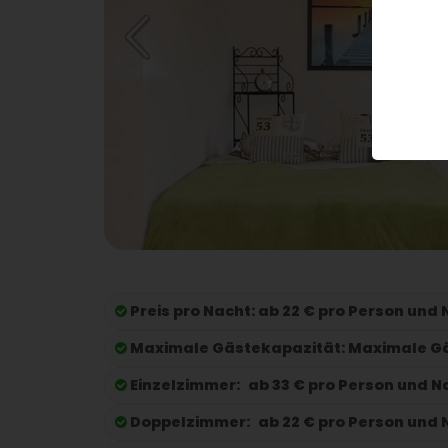
Preis pro Nacht:
ab 22 € pro Person und
Maximale Gästekapazität:
Maximale Gä
Einzelzimmer:
ab 33 € pro Person und N
Doppelzimmer:
ab 22 € pro Person und