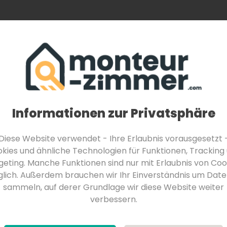
Monteurzimmer finden
Über Uns
Für Be
Monteurzimmer in Feldkirchen in Kärnten
Monteurzimmer in Velden am Wörther See
Monteurzimmer in Seeboden am Millstätter See
Leipzig
Informationen zur Privatsphäre
d
Diese Website verwendet - Ihre Erlaubnis vorausgesetzt 
kies und ähnliche Technologien für Funktionen, Tracking
geting. Manche Funktionen sind nur mit Erlaubnis von Coo
lich. Außerdem brauchen wir Ihr Einverständnis um Date
sammeln, auf derer Grundlage wir diese Website weiter
verbessern.