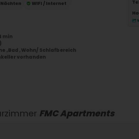
Te
/ Nächten
WIFI / Internet
Ho
4 min
)
he ,Bad ,Wohn/ Schlafbereich
keller vorhanden
urzimmer
FMC Apartments