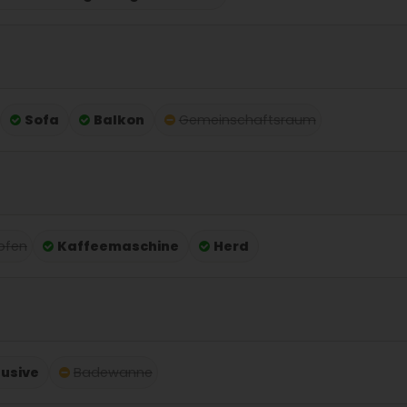
Sofa
Balkon
Gemeinschaftsraum
ofen
Kaffeemaschine
Herd
lusive
Badewanne