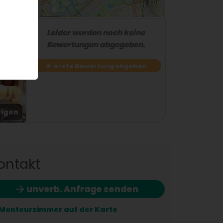
Leider wurden noch keine
Bewertungen abgegeben.
erste Bewertung abgeben
eigen
2 / 3
ontakt
unverb. Anfrage senden
Monteurzimmer auf der Karte