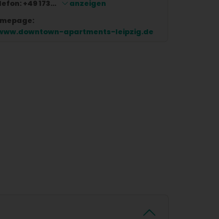
lefon:
+49 173...
anzeigen
mepage:
www.downtown-apartments-leipzig.de