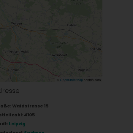
©
OpenStreetMap
contributors
dresse
raße:
Waldstrasse 15
stleitzahl:
4105
adt:
Leipzig
ndesland:
Sachsen