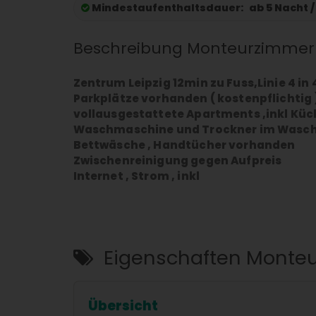
Mindestaufenthaltsdauer:
ab 5 Nacht 
Beschreibung Monteurzimmer
Zentrum Leipzig 12min zu Fuss,Linie 4 in 
Parkplätze vorhanden ( kostenpflichtig 
vollausgestattete Apartments ,inkl Küc
Waschmaschine und Trockner im Wasch
Bettwäsche , Handtücher vorhanden
Zwischenreinigung gegen Aufpreis
Internet , Strom , inkl
Eigenschaften Monte
Übersicht