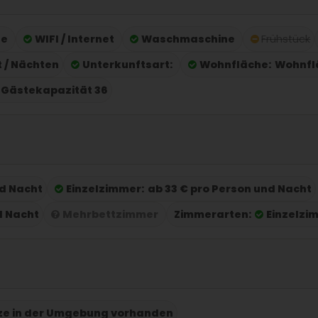
he
WIFI / Internet
Waschmaschine
Frühstück
t / Nächten
Unterkunftsart:
Wohnfläche:
Wohnfl
Gästekapazität 36
nd Nacht
Einzelzimmer:
ab 33 € pro Person und Nacht
d Nacht
Mehrbettzimmer
Zimmerarten:
Einzelzi
tze in der Umgebung vorhanden