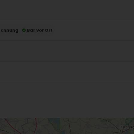
echnung
Bar vor Ort