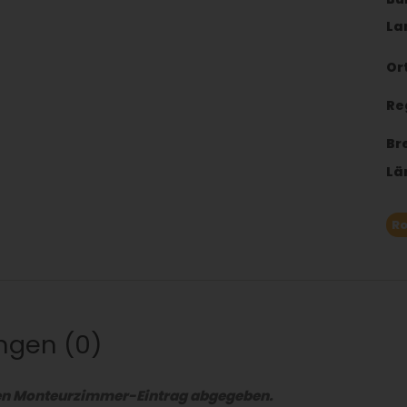
La
Ort
Re
Br
Lä
Ro
ungen
0
sen Monteurzimmer-Eintrag abgegeben.