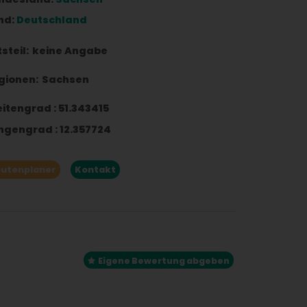
nd:
Deutschland
steil:
keine Angabe
gionen:
Sachsen
eitengrad
:
51.343415
ngengrad
:
12.357724
utenplaner
Kontakt
Eigene Bewertung abgeben