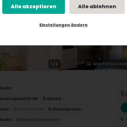
Alle akzeptieren
Alle ablehnen
Einstellungen ändern
1 / 3
alle Fotos anz
 Nacht
K
stekapazität 36
Küche
acht
Stockbetten
Einzelbetten
 Nacht
Mehrbettzimmer