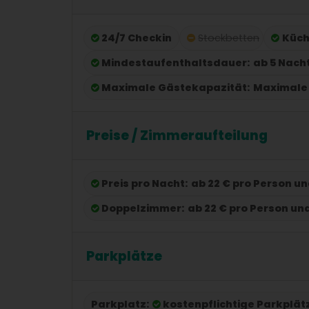
24/7 Checkin
Stockbetten
Küc
Mindestaufenthaltsdauer:
ab 5 Nach
Maximale Gästekapazität:
Maximale 
Preise / Zimmeraufteilung
Preis pro Nacht:
ab 22 € pro Person u
Doppelzimmer:
ab 22 € pro Person un
Parkplätze
Parkplatz:
kostenpflichtige Parkplä