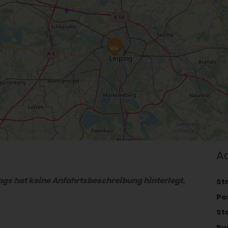
A
gs hat keine Anfahrtsbeschreibung hinterlegt.
St
Po
St
Bu