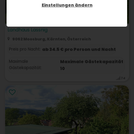
Einstellungen ändern
Landhaus Lassnig
9062 Moosburg, Kärnten, Österreich
Preis pro Nacht:
ab 34.5 € pro Person und Nacht
Maximale
Maximale Gästekapazität
Gästekapazität:
10
74