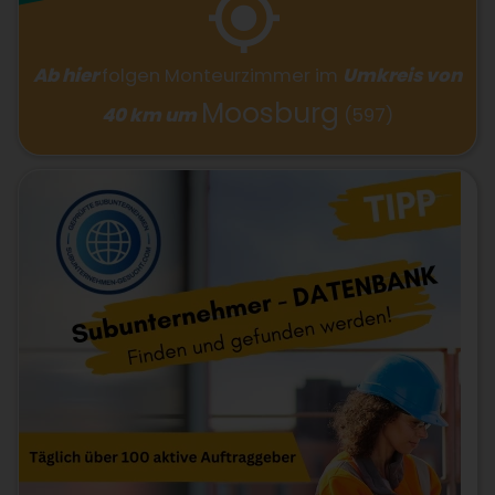
Ab hier
folgen
Monteurzimmer
im
Umkreis von
Moosburg
40 km um
(597)