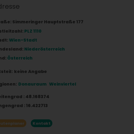
dresse
raße:
Simmeringer Hauptstraße 177
stleitzahl:
PLZ 1110
adt:
Wien-Stadt
ndesland:
Niederösterreich
nd:
Österreich
steil:
keine Angabe
gionen:
Donauraum
Weinviertel
eitengrad
:
48.168374
ngengrad
:
16.422713
utenplaner
Kontakt