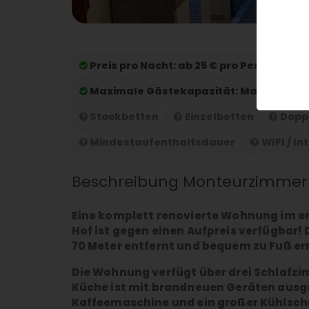
Preis pro Nacht:
ab 25 € pro Person und
Maximale Gästekapazität:
Maximale Gä
Stockbetten
Einzelbetten
Dopp
Mindestaufenthaltsdauer
WIFI / In
Beschreibung Monteurzimmer
Eine komplett renovierte Wohnung im ers
Hof ist gegen einen Aufpreis verfügbar! 
70 Meter entfernt und bequem zu Fuß er
Die Wohnung verfügt über drei Schlafzi
Küche ist mit brandneuen Geräten ausg
Kaffeemaschine und ein großer Kühlschra