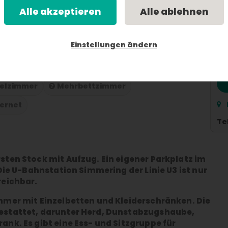
Alle akzeptieren
Alle ablehnen
Einstellungen ändern
 Nacht
K
stekapazität 6
Küche
Einzelzimmer
elzimmer
Mehrbettzimmer
ternet
Te
ten Stock mit Aufzug. Ein eigener Parkplatz im
Die U-Bahnstation Simmering der Linie U3 ist nur
reichbar.
mmer mit Einzelbetten und Kleiderschränken. Die
estattet, darunter Herd, Dunstabzugshaube,
nk. Es gibt eine Ess- und Sitzgruppe für