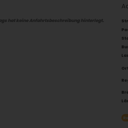
A
gs hat keine Anfahrtsbeschreibung hinterlegt.
St
Po
St
Bu
La
Ort
Re
Br
Lä
Ro