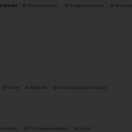
nd Nacht
Einzelzimmer
Doppelzimmer
Mehrb
Sofa
Balkon
Gemeinschaftsraum
ackofen
Kaffeemaschine
Herd