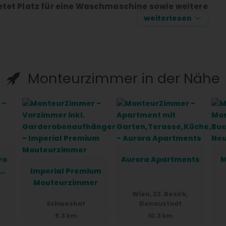
ietet Platz für eine Waschmaschine sowie weitere
weiterlesen
tet und verfügt über eine Dusche sowie einen
ue Toilette rundet das Angebot ab.
 Studenten, die kurz- oder langfristig mieten
Monteurzimmer in der Nähe
zungen, darunter eine Kaution, spezifische
ro
Aurora Apartments
M
Imperial Premium
en
Mouteurzimmer
Wien, 22. Bezirk,
Schwechat
Donaustadt
6.3 km
10.3 km