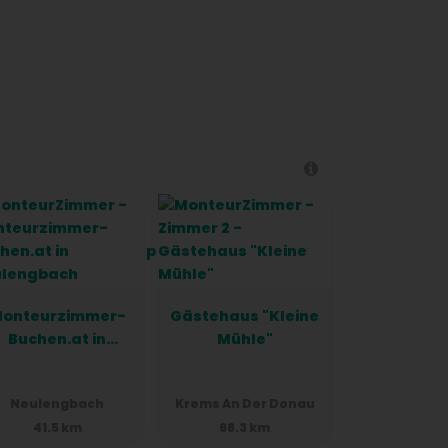
onteurzimmer-
Gästehaus "Kleine
Buchen.at in
Mühle"
Neulengbach
Neulengbach
Krems An Der Donau
41.5 km
68.3 km