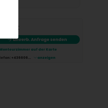
ontakt
unverb. Anfrage senden
Monteurzimmer auf der Karte
lefon:
+436606...
anzeigen