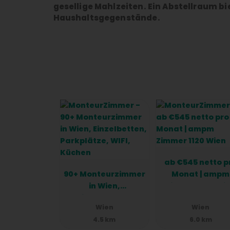
gesellige Mahlzeiten. Ein Abstellraum b
Haushaltsgegenstände.
Das Badezimmer ist komplett neu gestal
Handtuchheizer und einen Föhn. Eine ne
Die Wohnung ist ideal für Monteure oder
möchten. Es gelten bestimmte Vorausset
Bestimmungen und eine Hausordnung.
ab €545 netto p
90+ Monteurzimmer
Monat | ampm
in Wien,
Zimmer 1120 Wi
Einzelbetten,
Wien
Wien
Parkplätze, WIFI,
4.5 km
6.0 km
Küchen