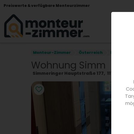
Preiswerte & verfügbare Monteurzimmer
Monteur-Zimmer
Österreich
Niederöste
Wohnung Simm
Simmeringer Hauptstraße 177
1110
Wien
Ö
Coo
Tar
mög