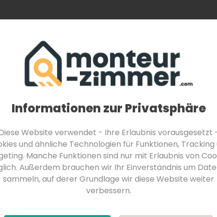
Monteurzimmer finden
Über Uns
Für Be
Monteurzimmer in Feldkirchen in Kärnten
Monteurzimmer in Velden am Wörther See
Monteurzimmer in Seeboden am Millstätter See
rreich
Donauraum
Weinviertel
Wien-Stadt
Informationen zur Privatsphäre
sterreich
Diese Website verwendet - Ihre Erlaubnis vorausgesetzt 
kies und ähnliche Technologien für Funktionen, Tracking
geting. Manche Funktionen sind nur mit Erlaubnis von Coo
lich. Außerdem brauchen wir Ihr Einverständnis um Date
sammeln, auf derer Grundlage wir diese Website weiter
verbessern.