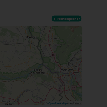
Routenplaner
©
OpenStreetMap
contributors