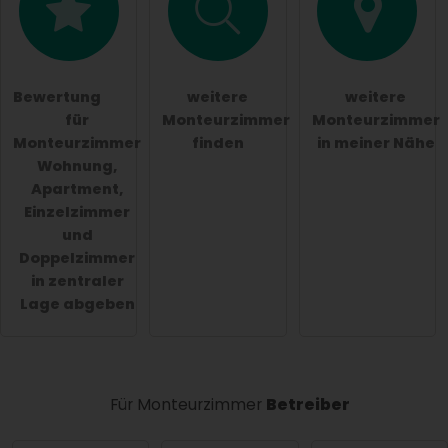
Die
Datenschutzerklärung
habe ich zur Kenntnis
genommen.
öffentliche Frage stellen
Abbrechen
Bewertung
weitere
weitere
für
Monteurzimmer
Monteurzimmer
Hinweis:
Bitte beachten Sie, öffentliche Fragen sind
Monteurzimmer
finden
in meiner Nähe
für alle Besucher sichtbar
.
Wohnung,
Klicken Sie hier um eine
individuelle Frage
an den
Apartment,
Monteurzimmer-Eintrag zu stellen
.
Einzelzimmer
und
Doppelzimmer
in zentraler
Lage abgeben
Für Monteurzimmer
Betreiber