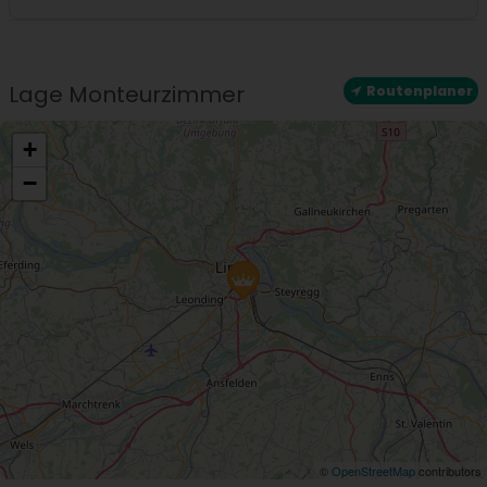
Standort
Zentrale Lage
Lage Monteurzimmer
Routenplaner
+
−
©
OpenStreetMap
contributors