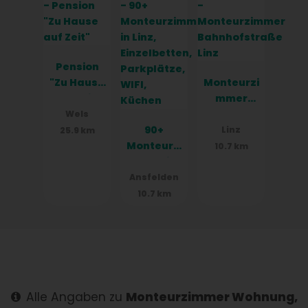
Pension
"Zu Hause
Monteurzi
auf Zeit"
mmer
Bahnhofst
Wels
90+
raße Linz
Linz
25.9 km
Monteurzi
10.7 km
mmer in
Linz,
Ansfelden
Einzelbett
10.7 km
en,
Parkplätz
e, WIFI,
Küchen
Alle Angaben zu
Monteurzimmer Wohnung,