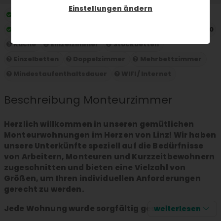
Einstellungen ändern
Preis pro Nacht:
ab 25 € pro Person und Nacht
Maximale Gästekapazität:
Maximale Gästekapazität 10
Küche
Einzelzimmer
Stockbetten
Einzelbetten
Doppelzimmer
Mehrbettzimmer
Mindestaufenthaltsdauer
WIFI / Internet
Beschreibung Monteurzimmer
Herzlich willkommen in unseren gemütlichen
Monteurwohnungen im Herzen von Linz! Wir haben
unsere Unterkünfte speziell auf die Bedürfnisse
von Arbeitern, Monteuren und Kurzzeitbewohnern
zugeschnitten und bieten eine Vielzahl von
Größen, um Ihren individuellen Anforderungen
gerecht zu werden.
Jede Wohnung wurde sorgfältig gestaltet, um
weiterlesen
Ihnen ein Zuhause fernab von Zuhause zu bieten.