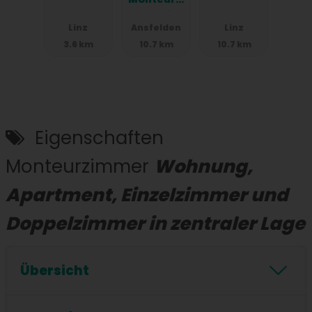
mmer in
Linz
Ansfelden
Linz
Linz,
3.6 km
10.7 km
10.7 km
Einzelbett
en,
Parkplätz
e, WIFI,
Küchen
Eigenschaften
Monteurzimmer
Wohnung,
Apartment, Einzelzimmer und
Doppelzimmer in zentraler Lage
Übersicht
24/7 Checkin
Stockbetten
Küche