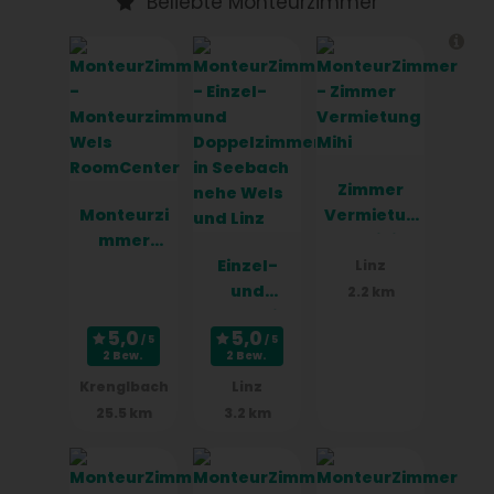
Beliebte Monteurzimmer
Zimmer
Monteurzi
Vermietun
mmer
g Mihi
Wels
Einzel-
Linz
RoomCent
und
2.2 km
er
Doppelzim
mer in
2 Bew.
2 Bew.
Seebach
Krenglbach
Linz
nehe Wels
25.5 km
3.2 km
und Linz