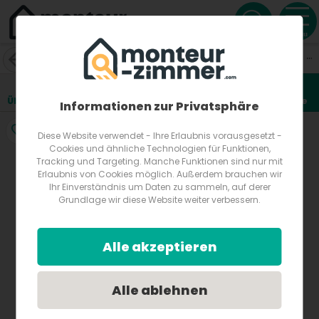
Menu
Wohnung, Apartment, Einzelzimmer und Doppelzimmer in zen
Am Lerchenfeld 30
4020
Linz
Österreich
Übersicht
Lage
Fotos
Bewertungen
Anfrage
1
Informationen zur Privatsphäre
Diese Website verwendet - Ihre Erlaubnis vorausgesetzt -
Cookies und ähnliche Technologien für Funktionen,
Tracking und Targeting. Manche Funktionen sind nur mit
Erlaubnis von Cookies möglich. Außerdem brauchen wir
Ihr Einverständnis um Daten zu sammeln, auf derer
Grundlage wir diese Website weiter verbessern.
Alle akzeptieren
Alle ablehnen