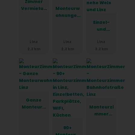
Zimmer
Vermietun
Monteurw
g Mihi
ohnungen
Linz
Einzel-
Zentrum
und
Doppelzim
Linz
Linz
Linz
mer in
2.2 km
2.2 km
3.2 km
Seebach
nehe Wels
und Linz
Ganze
Monteurw
Monteurzi
ohnung-
mmer
Linz
Bahnhofst
90+
raße Linz
Monteurzi