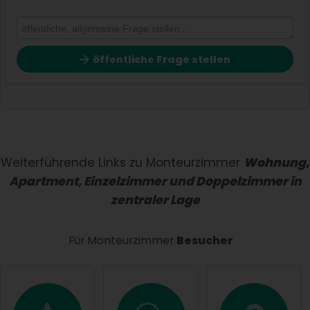
öffentliche Frage stellen
Vorname
Name
Weiterführende Links zu Monteurzimmer
Wohnung,
Apartment, Einzelzimmer und Doppelzimmer in
zentraler Lage
E-Mail-Adresse (wird nicht veröffentlicht)
Für Monteurzimmer
Besucher
Hiermit akzeptiere ich die
AGB
.