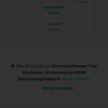
(Mönchen
7.3 km
Apartment
gladbach)
s und
Hotelzimm
er in
Düsseldorf
Düsseldor
22.1 km
f, Neuss,
Meerbusc
h in 40213
Düsseldor
f
Alle Angaben zu
Monteurzimmer Top
Business-Wohnung in 41066
Mönchengladbach
ohne Gewähr
Inhalt melden