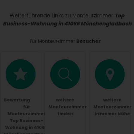
Name
Weiterführende Links zu Monteurzimmer
Top
Business-Wohnung in 41066 Mönchengladbach
E-Mail-Adresse (wird nicht veröffentlicht)
Für Monteurzimmer
Besucher
Hiermit akzeptiere ich die
AGB
.
Die
Datenschutzerklärung
habe ich zur Kenntnis
genommen.
Bewertung
weitere
weitere
öffentliche Frage stellen
Abbrechen
für
Monteurzimmer
Monteurzimmer
Monteurzimmer
finden
in meiner Nähe
Hinweis:
Bitte beachten Sie, öffentliche Fragen sind
Top Business-
für alle Besucher sichtbar
.
Wohnung in 41066
Klicken Sie hier um eine
individuelle Frage
an den