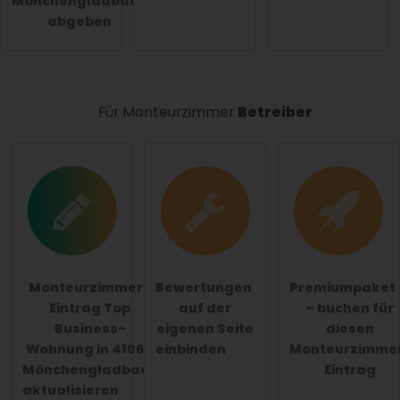
Mönchengladbach
Monteurzimmer-Eintrag zu stellen
.
abgeben
Für Monteurzimmer
Betreiber
Monteurzimmer-
Bewertungen
Premiumpaket
Eintrag Top
auf der
- buchen für
Business-
eigenen Seite
diesen
Wohnung in 41066
einbinden
Monteurzimme
Mönchengladbach
Eintrag
aktualisieren