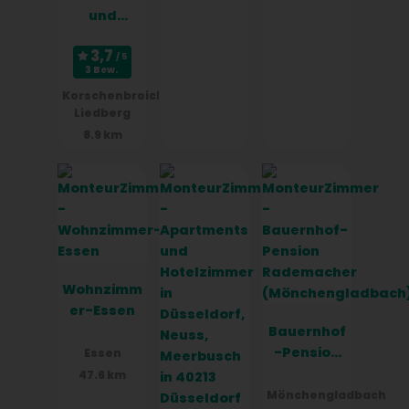
und
Monteurzi
mmer
3 Bew.
Hahnschre
Korschenbroich
i
Liedberg
Hamacher
8.9 km
Wohnzimm
er-Essen
Bauernhof
-Pension
Essen
Rademach
47.6 km
er
Mönchengladbach