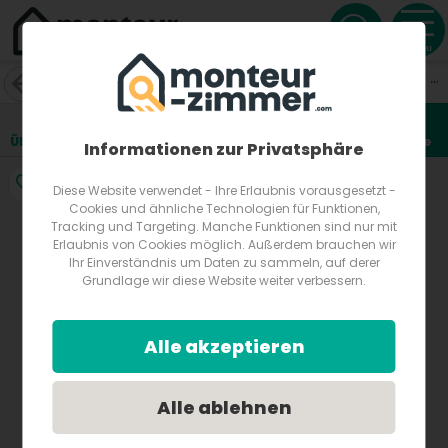
Menu
Top Business-Wohnung in 41066 Mönchengladbach
Hansastraße 6
41066
Mönchengladbach
Deutschland
Übersicht
Lage
Fotos
Bewertungen
Anfrage
1
Informationen zur Privatsphäre
Diese Website verwendet - Ihre Erlaubnis vorausgesetzt -
Cookies und ähnliche Technologien für Funktionen,
Tracking und Targeting. Manche Funktionen sind nur mit
Erlaubnis von Cookies möglich. Außerdem brauchen wir
Ihr Einverständnis um Daten zu sammeln, auf derer
Grundlage wir diese Website weiter verbessern.
Alle akzeptieren
Alle ablehnen