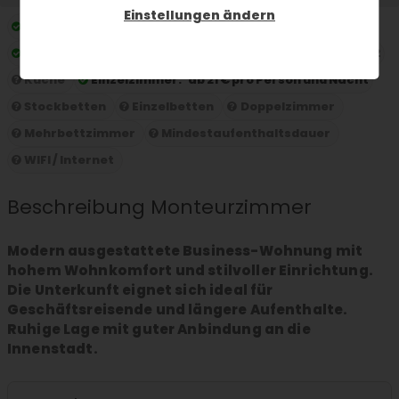
Einstellungen ändern
Preis pro Nacht:
ab 21 € pro Person und Nacht
Maximale Gästekapazität:
Maximale Gästekapazität 2
Küche
Einzelzimmer:
ab 21 € pro Person und Nacht
Stockbetten
Einzelbetten
Doppelzimmer
Mehrbettzimmer
Mindestaufenthaltsdauer
WIFI / Internet
Beschreibung Monteurzimmer
Modern ausgestattete Business-Wohnung mit
hohem Wohnkomfort und stilvoller Einrichtung.
Die Unterkunft eignet sich ideal für
Geschäftsreisende und längere Aufenthalte.
Ruhige Lage mit guter Anbindung an die
Innenstadt.