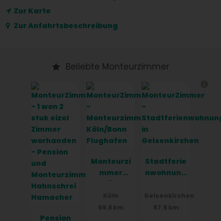
Zur Karte
Zur Anfahrtsbeschreibung
Beliebte Monteurzimmer
Monteurzi
Stadtferie
mmer
nwohnung
Köln/Bonn
in
Flughafen
Gelsenkirc
Köln
Gelsenkirchen
hen
59.8 km
57.5 km
Pension