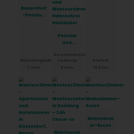
Bauernhof
-Pension
Rademach
er
(Mönchen
Pension
gladbach)
und
Monteurzi
Korschenbroich
mmer
Mönchengladbach
Liedberg
Krefeld
Hahnschre
7.3 km
8.9 km
19.2 km
i
Hamacher
Wohnzimm
er-Essen
Monteurun