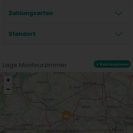
Föhn
Dusche
Handtücher inklusive
Zahlungsarten
Badewanne
Zahlungsarten
Standort
Standort
Zentrale Lage
Lage Monteurzimmer
Routenplaner
+
−