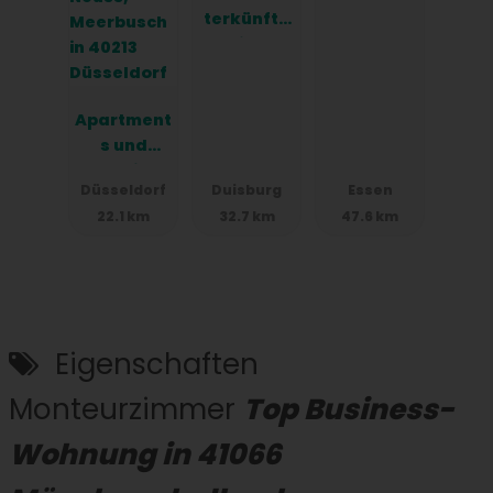
terkünfte
in
Duisburg –
24h
Apartment
Check-In
s und
Hotelzimm
Düsseldorf
Duisburg
Essen
er in
22.1 km
32.7 km
47.6 km
Düsseldor
f, Neuss,
Meerbusc
h in 40213
Düsseldor
f
Eigenschaften
Monteurzimmer
Top Business-
Wohnung in 41066