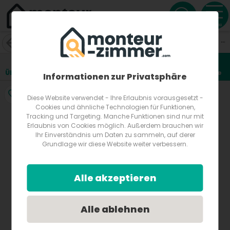
Menu
Schönwohnen Linz - da fühlt man sich wie Zuhause!
Wiener Straße
4020
Linz
Österreich
Übersicht
Lage
Fotos
Bewertungen
Anfrage
3
Informationen zur Privatsphäre
Diese Website verwendet - Ihre Erlaubnis vorausgesetzt -
Cookies und ähnliche Technologien für Funktionen,
Tracking und Targeting. Manche Funktionen sind nur mit
Erlaubnis von Cookies möglich. Außerdem brauchen wir
Ihr Einverständnis um Daten zu sammeln, auf derer
Grundlage wir diese Website weiter verbessern.
Alle akzeptieren
Alle ablehnen