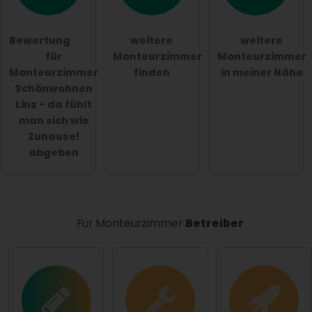
genommen.
öffentliche Frage stellen
Abbrechen
Bewertung
weitere
weitere
für
Monteurzimmer
Monteurzimmer
Hinweis:
Bitte beachten Sie, öffentliche Fragen sind
Monteurzimmer
finden
in meiner Nähe
für alle Besucher sichtbar
.
Schönwohnen
Klicken Sie hier um eine
individuelle Frage
an den
Linz - da fühlt
Monteurzimmer-Eintrag zu stellen
.
man sich wie
Zuhause!
abgeben
Für Monteurzimmer
Betreiber