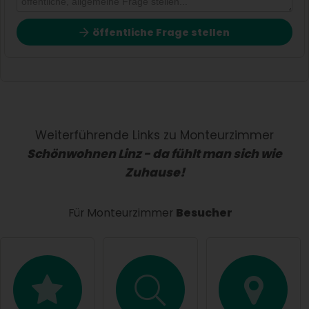
öffentliche Frage stellen
Vorname
Name
Weiterführende Links zu Monteurzimmer
Schönwohnen Linz - da fühlt man sich wie
Zuhause!
E-Mail-Adresse (wird nicht veröffentlicht)
Für Monteurzimmer
Besucher
Hiermit akzeptiere ich die
AGB
.
Die
Datenschutzerklärung
habe ich zur Kenntnis