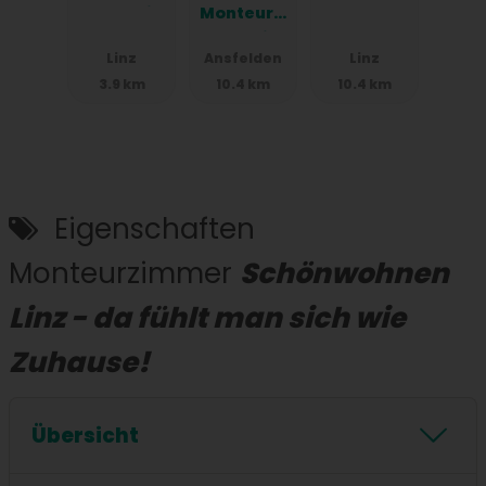
Doppelzim
Monteurzi
mer in
mmer in
Linz
Ansfelden
Linz
Seebach
Linz,
3.9 km
10.4 km
10.4 km
nehe Wels
Einzelbett
und Linz
en,
Parkplätz
e, WIFI,
Küchen
Eigenschaften
Monteurzimmer
Schönwohnen
Linz - da fühlt man sich wie
Zuhause!
Übersicht