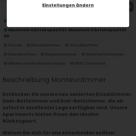
Einstellungen ändern
1 / 3
Preis pro Nacht:
ab 10 € pro Person und Nacht
Maximale Gästekapazität:
Maximale Gästekapazität
50
Küche
Einzelzimmer
Stockbetten
Einzelbetten
Doppelzimmer
Mehrbettzimmer
Mindestaufenthaltsdauer
WIFI / Internet
Beschreibung Monteurzimmer
Entdecken Sie unsere neu sanierten Einzelzimmer,
Zwei-Bettzimmer und Drei-Bettzimmer, die ab
sofort in exzellenter Lage verfügbar sind. Unsere
Apartments bieten Ihnen den idealen
Rückzugsort.
Warum Sie sich für uns entscheiden sollten: