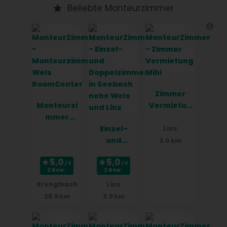
Beliebte Monteurzimmer
Zimmer
Monteurzi
Vermietun
mmer
g Mihi
Wels
Einzel-
Linz
RoomCent
und
3.0 km
er
Doppelzim
mer in
2 Bew.
2 Bew.
Seebach
Krenglbach
Linz
nehe Wels
25.9 km
3.9 km
und Linz