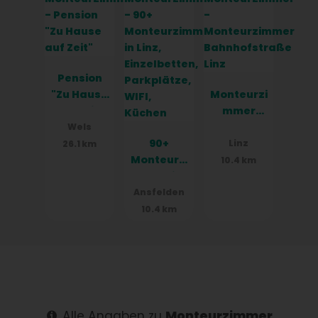
Pension
"Zu Hause
Monteurzi
auf Zeit"
mmer
Bahnhofst
Wels
90+
raße Linz
Linz
26.1 km
Monteurzi
10.4 km
mmer in
Linz,
Ansfelden
Einzelbett
10.4 km
en,
Parkplätz
e, WIFI,
Küchen
Alle Angaben zu
Monteurzimmer