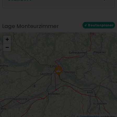
Standort
Zentrale Lage
Lage Monteurzimmer
Routenplaner
+
−
©
OpenStreetMap
contributors