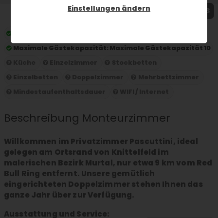
Einstellungen ändern
1 / 3
Preis pro Nacht:
ab 45 € pro Person und Nacht
Maximale Gästekapazität:
Maximale Gästekapazität 10
Küche
Einzelzimmer
Stockbetten
Einzelbetten
Doppelzimmer
Mehrbettzimmer
Mindestaufenthaltsdauer
WIFI / Internet
Beschreibung Monteurzimmer
Willkommen im Privatzimmer Pascuttini, ideal
gelegen am Ortsrand von Knittelfeld im
malerischen Bezirk Murtal, nur etwa 9 km vom Red
Bull Ring entfernt. Unsere gemütlich
eingerichteten Doppelzimmer stehen Ihnen das
ganze Jahr über zur Verfügung.
Ausstattung und Service: