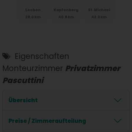
Kreuzfeld
Leoben
Kapfenberg
St. Michael
weg
28.0 km
40.8 km
42.3 km
Leoben
Eigenschaften
Monteurzimmer
Privatzimmer
Pascuttini
Übersicht
24/7 Checkin
Stockbetten
Küche
Preise / Zimmeraufteilung
WIFI / Internet
Waschmaschine