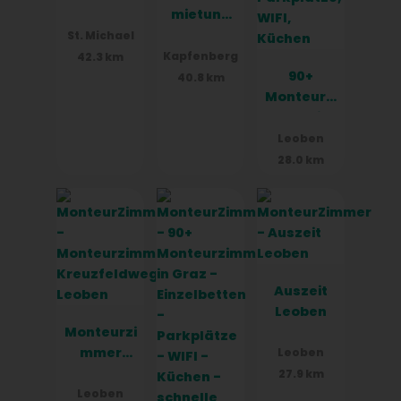
mietung
Duhanaj
St. Michael
Kapfenberg
42.3 km
90+
40.8 km
Monteurzi
mmer in
Leoben,
Leoben
Einzelbett
28.0 km
en,
Parkplätz
e, WIFI,
Küchen
Auszeit
Leoben
Monteurzi
mmer
Leoben
Kreuzfeld
27.9 km
weg
Leoben