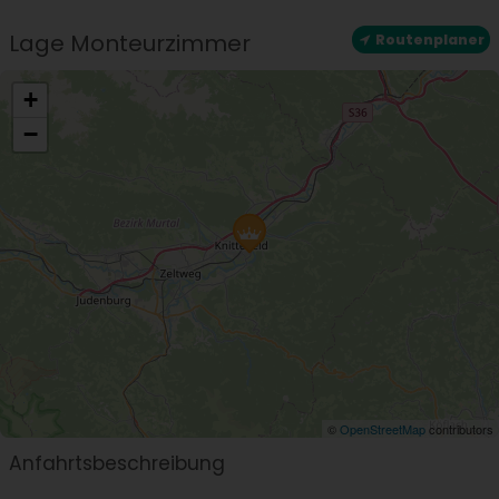
Lage Monteurzimmer
Routenplaner
+
−
©
OpenStreetMap
contributors
Anfahrtsbeschreibung