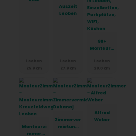
Auszeit
Leoben
90+
Monteurzi
mmer in
Leoben
Leoben
Leoben
Leoben,
25.9 km
27.9 km
28.0 km
Einzelbett
en,
Parkplätz
e, WIFI,
Küchen
Alfred
Zimmerver
Weber
Monteurzi
mietung
mmer
Duhanaj