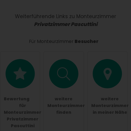
Name
Weiterführende Links zu Monteurzimmer
Privatzimmer Pascuttini
E-Mail-Adresse (wird nicht veröffentlicht)
Für Monteurzimmer
Besucher
Hiermit akzeptiere ich die
AGB
.
Die
Datenschutzerklärung
habe ich zur Kenntnis
genommen.
Bewertung
weitere
weitere
öffentliche Frage stellen
Abbrechen
für
Monteurzimmer
Monteurzimmer
Monteurzimmer
finden
in meiner Nähe
Hinweis:
Bitte beachten Sie, öffentliche Fragen sind
Privatzimmer
für alle Besucher sichtbar
.
Pascuttini
Klicken Sie hier um eine
individuelle Frage
an den