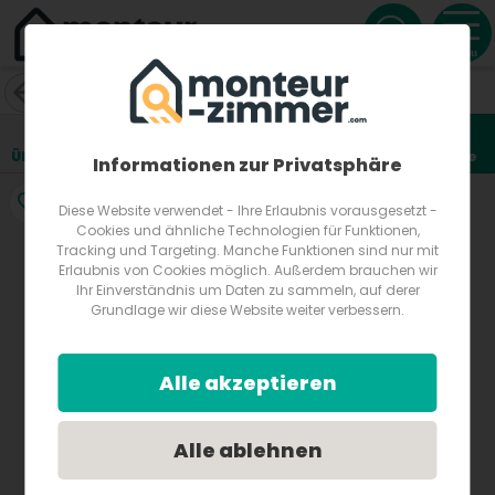
Menu
Privatzimmer Pascuttini
Floßländ 72
8720
Knittelfeld
Österreich
Übersicht
Lage
Fotos
Bewertungen
Anfrage
3
Informationen zur Privatsphäre
Diese Website verwendet - Ihre Erlaubnis vorausgesetzt -
Cookies und ähnliche Technologien für Funktionen,
Tracking und Targeting. Manche Funktionen sind nur mit
Erlaubnis von Cookies möglich. Außerdem brauchen wir
Ihr Einverständnis um Daten zu sammeln, auf derer
Grundlage wir diese Website weiter verbessern.
Alle akzeptieren
Alle ablehnen