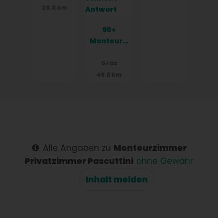
Leoben
28.0 km
90+
Monteurzi
mmer in
Graz -
Graz
Einzelbett
49.6 km
en -
Parkplätz
e - WIFI -
Küchen -
schnelle
Antwort
Alle Angaben zu
Monteurzimmer
Privatzimmer Pascuttini
ohne Gewähr
Inhalt melden