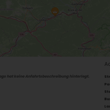
A
gs hat keine Anfahrtsbeschreibung hinterlegt.
St
Po
St
Bu
La