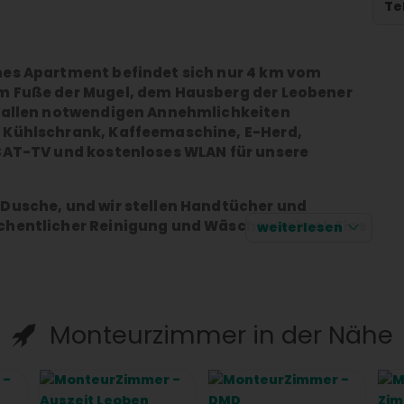
Te
nes Apartment befindet sich nur 4 km vom
am Fuße der Mugel, dem Hausberg der Leobener
t allen notwendigen Annehmlichkeiten
 Kühlschrank, Kaffeemaschine, E-Herd,
 SAT-TV und kostenloses WLAN für unsere
 Dusche, und wir stellen Handtücher und
chentlicher Reinigung und Wäschewechsel. Eine
weiterlesen
n eine wunderbare Aussicht auf die Mugel.
nen kostenfrei mitgebracht werden.
inuten zu Fuß erreichbar. Ein hauseigenes
 und ein eigener Parkplatz steht Ihnen ebenfalls
Monteurzimmer in der Nähe