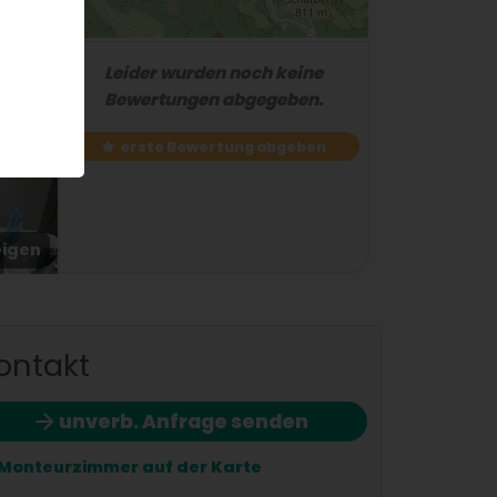
Leider wurden noch keine
Bewertungen abgegeben.
erste Bewertung abgeben
eigen
2 / 3
ontakt
unverb. Anfrage senden
Monteurzimmer auf der Karte