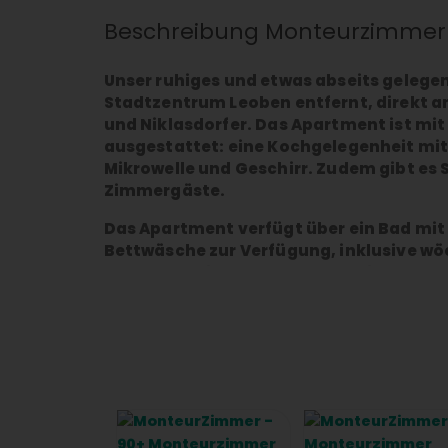
Beschreibung Monteurzimmer
Unser ruhiges und etwas abseits gelege
Stadtzentrum Leoben entfernt, direkt 
und Niklasdorfer. Das Apartment ist mi
ausgestattet: eine Kochgelegenheit mit
Mikrowelle und Geschirr. Zudem gibt es
Zimmergäste.
Das Apartment verfügt über ein Bad mit
Bettwäsche zur Verfügung, inklusive wö
große, sonnige Dachterrasse bietet Ihne
Hunde sind bei uns willkommen und kön
Einkaufsmöglichkeiten sind in 5 bis 10 M
Stüberl befindet sich im selben Gebäude,
zur Verfügung.