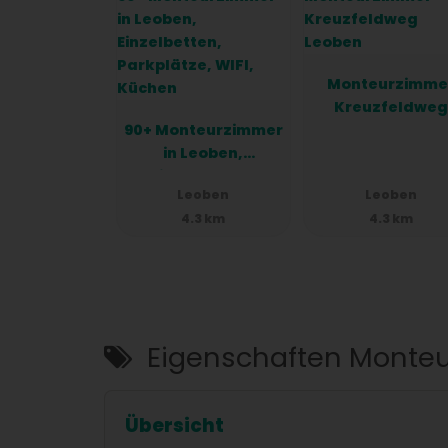
Monteurzimme
Kreuzfeldweg
90+ Monteurzimmer
Leoben
in Leoben,
Einzelbetten,
Leoben
Leoben
Parkplätze, WIFI,
4.3 km
4.3 km
Küchen
Eigenschaften Monte
Übersicht