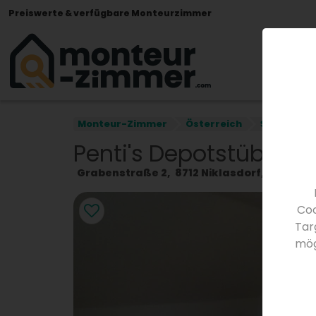
Preiswerte & verfügbare Monteurzimmer
Monteur-Zimmer
Österreich
Steiermar
Penti's Depotstüberl
Grabenstraße 2
8712
Niklasdorf
Österre
Coo
Tar
mög