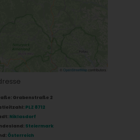
©
OpenStreetMap
contributors
dresse
raße:
Grabenstraße 2
stleitzahl:
PLZ 8712
adt:
Niklasdorf
ndesland:
Steiermark
nd:
Österreich