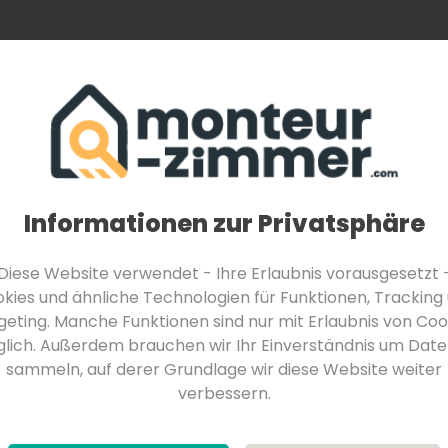
Monteurzimmer finden
Über Uns
Für Be
Monteurzimmer in Feldkirchen in Kärnten
Monteurzimmer in Velden am Wörther See
Monteurzimmer in Seeboden am Millstätter See
k
Hochsteiermark
Niklasdorf
Informationen zur Privatsphäre
ich
Diese Website verwendet - Ihre Erlaubnis vorausgesetzt 
kies und ähnliche Technologien für Funktionen, Tracking
geting. Manche Funktionen sind nur mit Erlaubnis von Coo
lich. Außerdem brauchen wir Ihr Einverständnis um Date
sammeln, auf derer Grundlage wir diese Website weiter
verbessern.