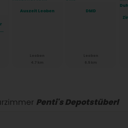
Auszeit Leoben
DMD
Zi
r
Leoben
Leoben
4.7 km
6.5 km
urzimmer
Penti's Depotstüberl