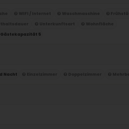
che
WIFI / Internet
Waschmaschine
Frühstü
thaltsdauer
Unterkunftsart
Wohnfläche
Gästekapazität 5
nd Nacht
Einzelzimmer
Doppelzimmer
Mehrb