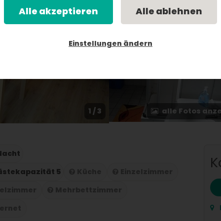
Alle akzeptieren
Alle ablehnen
Einstellungen ändern
1 / 3
alle Fotos anz
 Nacht
K
stekapazität 5
Küche
Einzelzimmer
elzimmer
Mehrbettzimmer
ternet