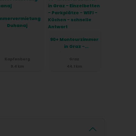
mmervermietung
Duhanaj
90+ Monteurzimmer
in Graz -
Einzelbetten -
Kapfenberg
Graz
Parkplätze - WIFI -
9.4 km
44.1 km
Küchen - schnelle
Antwort