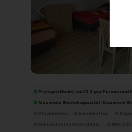
Preis pro Nacht:
ab 23 € pro Person und
Maximale Gästekapazität:
Maximale Gä
Stockbetten
Einzelbetten
Dopp
Mindestaufenthaltsdauer
WIFI / In