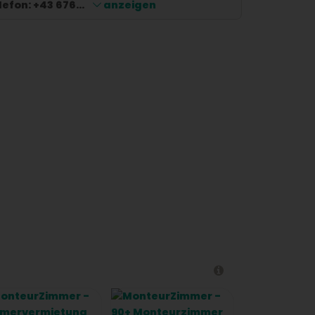
lefon:
+43 676...
anzeigen