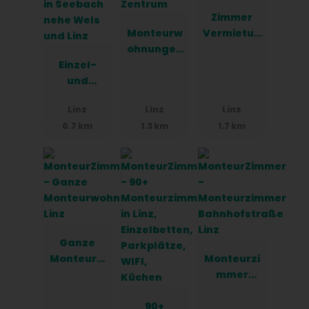
Zimmer
Monteurw
Vermietun
ohnungen
g Mihi
Einzel-
Linz
und
Zentrum
Doppelzim
Linz
Linz
Linz
mer in
0.7 km
1.3 km
1.7 km
Seebach
nehe Wels
und Linz
Ganze
Monteurw
Monteurzi
ohnung-
mmer
Linz
Bahnhofst
90+
raße Linz