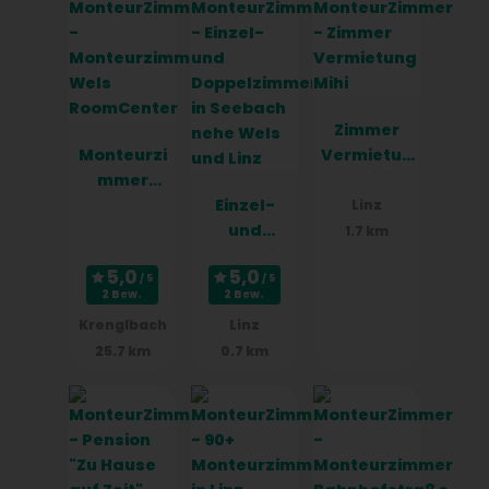
Zimmer
Monteurzi
Vermietun
mmer
g Mihi
Wels
Einzel-
Linz
RoomCent
und
1.7 km
er
Doppelzim
mer in
2 Bew.
2 Bew.
Seebach
Krenglbach
Linz
nehe Wels
25.7 km
0.7 km
und Linz