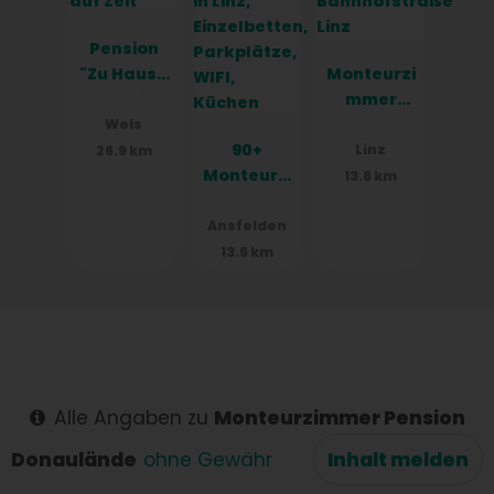
Pension
"Zu Hause
Monteurzi
auf Zeit"
mmer
Bahnhofst
Wels
90+
raße Linz
Linz
26.9 km
Monteurzi
13.6 km
mmer in
Linz,
Ansfelden
Einzelbett
13.6 km
en,
Parkplätz
e, WIFI,
Küchen
Alle Angaben zu
Monteurzimmer Pension
Donaulände
ohne Gewähr
Inhalt melden