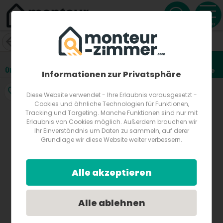
Menu
Pension Donaulände
Untere Donaulände 16a
4020
Linz
Österreich
Übersicht
Lage
Fotos
Bewertungen
Anfrage
1
Informationen zur Privatsphäre
Diese Website verwendet - Ihre Erlaubnis vorausgesetzt -
Cookies und ähnliche Technologien für Funktionen,
Tracking und Targeting. Manche Funktionen sind nur mit
Erlaubnis von Cookies möglich. Außerdem brauchen wir
Ihr Einverständnis um Daten zu sammeln, auf derer
Grundlage wir diese Website weiter verbessern.
Alle akzeptieren
Alle ablehnen