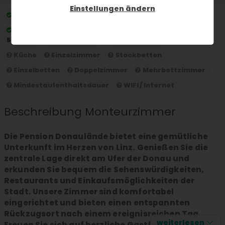
Einstellungen ändern
Preis pro Nacht:
ab 30 € pro Person und Nacht
Maximale Gästekapazität:
Maximale Gästekapazität
50
Küche
Einzelzimmer
Stockbetten
Einzelbetten
Doppelzimmer
Mehrbettzimmer
Mindestaufenthaltsdauer
WIFI / Internet
Beschreibung Monteurzimmer
Die Pension Donaulände bietet eine gemütliche
Unterkunft im Herzen von Linz. Genießen Sie die
zentrale Lage direkt am Ufer der Donau und
erkunden Sie bequem die Sehenswürdigkeiten,
Restaurants und Einkaufsmöglichkeiten der
Stadt. Unsere Zimmer sind komfortabel
eingerichtet und bieten einen entspannten
Rückzugsort nach einem ereignisreichen Tag.
weiterlesen
Freuen Sie sich auf herzliche Gastfreundschaft