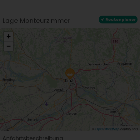
Standort
Zentrale Lage
Lage Monteurzimmer
Routenplaner
+
−
©
OpenStreetMap
contributors
Anfahrtsbeschreibung