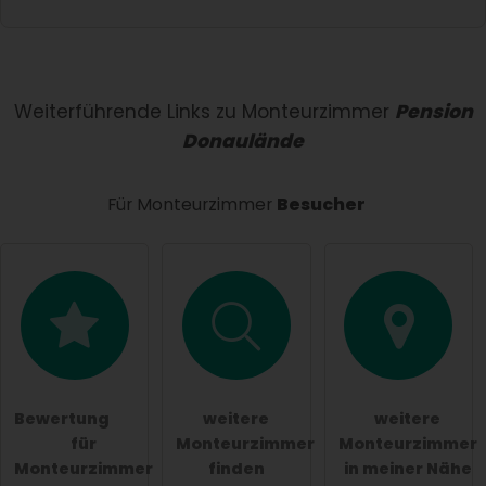
Vorname
Name
Weiterführende Links zu Monteurzimmer
Pension
Donaulände
E-Mail-Adresse (wird nicht veröffentlicht)
Für Monteurzimmer
Besucher
Hiermit akzeptiere ich die
AGB
.
Die
Datenschutzerklärung
habe ich zur Kenntnis
genommen.
Bewertung
weitere
weitere
öffentliche Frage stellen
Abbrechen
für
Monteurzimmer
Monteurzimmer
Monteurzimmer
finden
in meiner Nähe
Hinweis:
Bitte beachten Sie, öffentliche Fragen sind