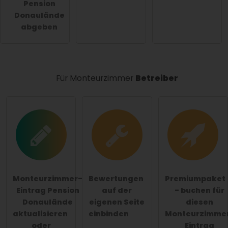
Pension
für alle Besucher sichtbar
.
Donaulände
Klicken Sie hier um eine
individuelle Frage
an den
abgeben
Monteurzimmer-Eintrag zu stellen
.
Für Monteurzimmer
Betreiber
Monteurzimmer-
Bewertungen
Premiumpaket
Eintrag Pension
auf der
- buchen für
Donaulände
eigenen Seite
diesen
aktualisieren
einbinden
Monteurzimme
oder
Eintrag