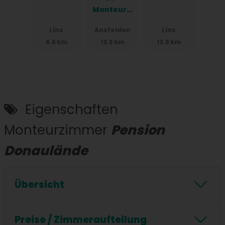
Monteurzi
mmer in
Linz
Ansfelden
Linz
Linz,
6.5 km
13.6 km
13.6 km
Einzelbett
en,
Parkplätz
e, WIFI,
Küchen
Eigenschaften
Monteurzimmer
Pension
Donaulände
Übersicht
24/7 Checkin
Stockbetten
Küche
Preise / Zimmeraufteilung