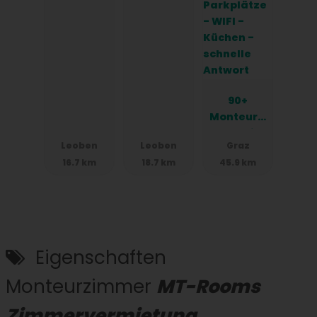
90+
Monteurzi
mmer in
Leoben
Leoben
Graz
Graz -
16.7 km
18.7 km
45.9 km
Einzelbett
en -
Parkplätz
e - WIFI -
Küchen -
schnelle
Eigenschaften
Antwort
Monteurzimmer
MT-Rooms
Zimmervermietung