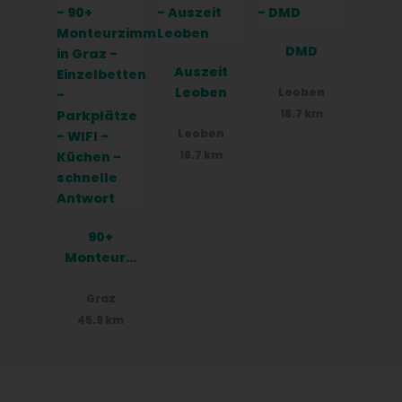
e, WIFI,
Küchen
DMD
Auszeit
Leoben
Leoben
18.7 km
Leoben
16.7 km
90+
Monteurzi
mmer in
Graz -
Graz
Einzelbett
45.9 km
en -
Parkplätz
e - WIFI -
Küchen -