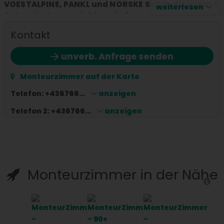
VOESTALPINE, PANKL und NORSKE SKOG, die in nur 5
weiterlesen
Autominuten erreichbar sind.
Kontakt
Private Parkplätze vor der Unterkunft
WLAN
unverb. Anfrage senden
Handtücher
TV
Monteurzimmer auf der Karte
Terrasse mit Grillmöglichkeit
Einzel- und Doppelzimmer
Telefon:
+436766...
anzeigen
Telefon 2:
+436766...
anzeigen
Monteurzimmer in der Nähe