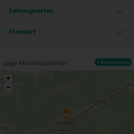
Föhn
Dusche
Handtücher inklusive
Zahlungsarten
Badewanne
Zahlungsarten
Standort
Standort
Zentrale Lage
Lage Monteurzimmer
Routenplaner
+
−