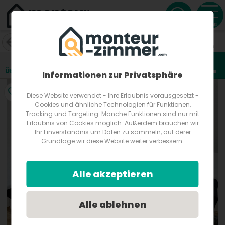
Menu
MT-Rooms Zimmervermietung
Josefine-Kettler-Gasse 18
8605
Kapfenberg
Österreich
Übersicht
Lage
Fotos
Bewertungen
Anfrage
5
Informationen zur Privatsphäre
Diese Website verwendet - Ihre Erlaubnis vorausgesetzt -
Cookies und ähnliche Technologien für Funktionen,
Tracking und Targeting. Manche Funktionen sind nur mit
Erlaubnis von Cookies möglich. Außerdem brauchen wir
Ihr Einverständnis um Daten zu sammeln, auf derer
Grundlage wir diese Website weiter verbessern.
Alle akzeptieren
Alle ablehnen