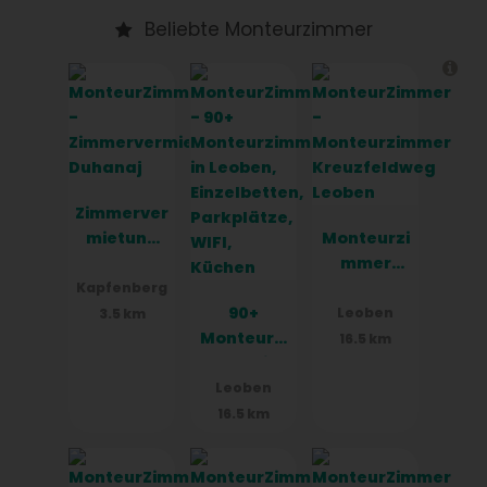
Beliebte Monteurzimmer
Zimmerver
mietung
Monteurzi
Duhanaj
mmer
Kreuzfeld
Kapfenberg
90+
weg
Leoben
3.5 km
Monteurzi
Leoben
16.5 km
mmer in
Leoben,
Leoben
Einzelbett
16.5 km
en,
Parkplätz