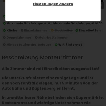
Einstellungen ändern
1 / 5
Preis pro Nacht:
ab 20 € pro Person und Nacht
Maximale Gästekapazität:
Maximale Gästekapazität 10
Küche
Einzelzimmer
Stockbetten
Einzelbetten
Doppelzimmer
Mehrbettzimmer
Mindestaufenthaltsdauer
WIFI / Internet
Beschreibung Monteurzimmer
Alle Zimmer sind mit Einzelbetten ausgestattet!
Die Unterkunft bietet eine ruhige Lage und ist
dennoch zentral gelegen, nur 5 Minuten von der
Autobahn und Kapfenberg entfernt.
In unmittelbarer Nähe befinden sich Supermärkte,
Restaurants und wichtige Unternehmen wie