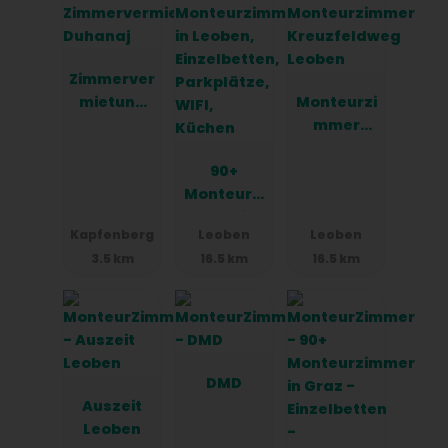
Zimmerver
mietung
Monteurzi
Duhanaj
mmer
Kreuzfeld
90+
weg
Monteurzi
Leoben
mmer in
Kapfenberg
Leoben
Leoben
Leoben,
3.5 km
16.5 km
16.5 km
Einzelbett
en,
Parkplätz
e, WIFI,
Küchen
DMD
Auszeit
Leoben