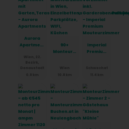
Tankstelle 800 Meter.
Strom und Heizung sind im Preis inbegriffen, und
unser Team ist rund um die Uhr von Montag bis
Sonntag erreichbar. Wir sprechen Deutsch,
Englisch, Serbisch, Slowenisch und Ungarisch, um
Aurora
sicherzustellen, dass wir Ihre Bedürfnisse
Apartment
90+
Imperial
bestmöglich erfüllen können.
s
Monteurzi
Premium
Wien, 22.
mmer in
Mouteurzi
Bezirk,
Wien,
mmer
Donaustadt
Wien
Schwechat
Einzelbett
0.9 km
10.8 km
11.4 km
en,
Parkplätz
e, WIFI,
Küchen