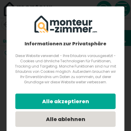
Menu
Monteurzimmer Trajkovic
Tauschinskygasse 2
1220
Wien
Österreich
Übersicht
Lage
Fotos
Bewertungen
Anfrage
3
Informationen zur Privatsphäre
Diese Website verwendet - Ihre Erlaubnis vorausgesetzt -
Cookies und ähnliche Technologien für Funktionen,
Tracking und Targeting. Manche Funktionen sind nur mit
Erlaubnis von Cookies möglich. Außerdem brauchen wir
Ihr Einverständnis um Daten zu sammeln, auf derer
Grundlage wir diese Website weiter verbessern.
Alle akzeptieren
Alle ablehnen