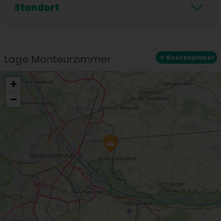
Standort
Standort
Zentrale Lage
Lage Monteurzimmer
Routenplaner
+
−