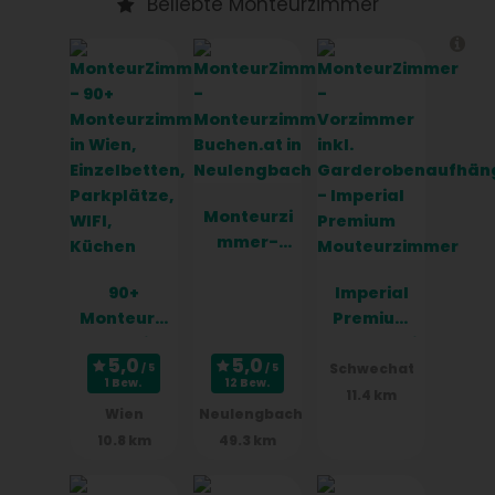
Beliebte Monteurzimmer
Monteurzi
mmer-
Buchen.at
90+
in
Imperial
Monteurzi
Neulengba
Premium
mmer in
ch
Mouteurzi
Wien,
mmer
Schwechat
1 Bew.
12 Bew.
Einzelbett
11.4 km
Wien
Neulengbach
en,
10.8 km
49.3 km
Parkplätz
e, WIFI,