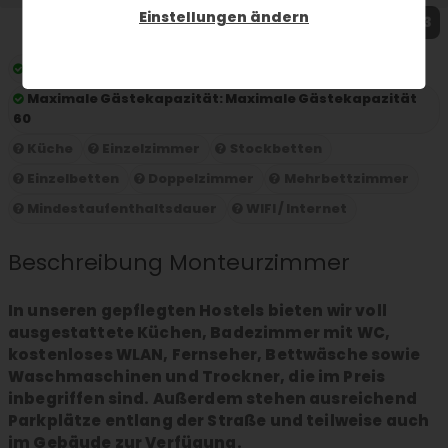
Einstellungen ändern
1 / 3
Preis pro Nacht:
ab 8.20 € pro Person und Nacht
Maximale Gästekapazität:
Maximale Gästekapazität
60
Küche
Einzelzimmer
Stockbetten
Einzelbetten
Doppelzimmer
Mehrbettzimmer
Mindestaufenthaltsdauer
WIFI / Internet
Beschreibung Monteurzimmer
In unseren gepflegten Hostels bieten wir voll
ausgestattete Küchen, Badezimmer mit WC,
kostenloses WLAN, Fernseher, Bettwäsche sowie
Waschmaschinen und Trockner, die im Preis
inbegriffen sind. Außerdem stehen ausreichend
Parkplätze entlang der Straße und teilweise auch
im Gebäude zur Verfügung.