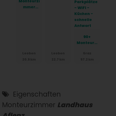
Monteurzi
mmer
Kreuzfeld
weg
Leoben
90+
Monteurzi
mmer in
Leoben
Leoben
Graz
Graz -
20.9 km
22.7 km
57.2 km
Einzelbett
en -
Parkplätz
e - WIFI -
Küchen -
schnelle
Eigenschaften
Antwort
Monteurzimmer
Landhaus
Aflenz