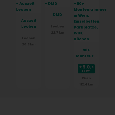
e, WIFI,
Küchen
DMD
Auszeit
Leoben
Leoben
22.7 km
Leoben
20.8 km
90+
Monteurzi
mmer in
Wien,
1 Bew.
Einzelbett
Wien
en,
112.4 km
Parkplätz
e, WIFI,
Küchen