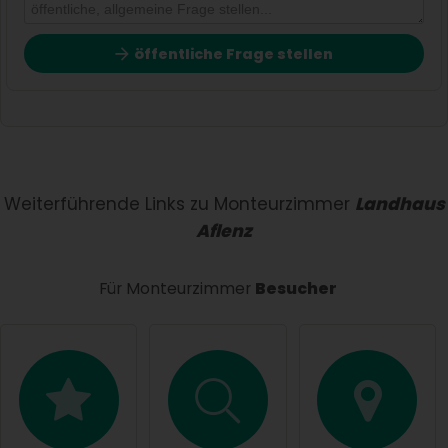
öffentliche Frage stellen
Vorname
Name
Weiterführende Links zu Monteurzimmer
Landhaus
Aflenz
E-Mail-Adresse (wird nicht veröffentlicht)
Für Monteurzimmer
Besucher
Hiermit akzeptiere ich die
AGB
.
Die
Datenschutzerklärung
habe ich zur Kenntnis