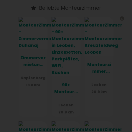
Beliebte Monteurzimmer
Zimmerver
mietung
Monteurzi
Duhanaj
mmer
Kreuzfeld
Kapfenberg
90+
weg
Leoben
13.8 km
Monteurzi
Leoben
20.9 km
mmer in
Leoben,
Leoben
Einzelbett
20.9 km
en,
Parkplätz