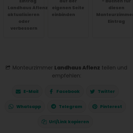
Eintrag
auf der
- buchen für
Landhaus Aflenz
eigenen Seite
diesen
aktualisieren
einbinden
Monteurzimme
oder
Eintrag
verbessern
Monteurzimmer
Landhaus Aflenz
teilen und
empfehlen:
E-Mail
Facebook
Twitter
Whatsapp
Telegram
Pinterest
Url/Link kopieren