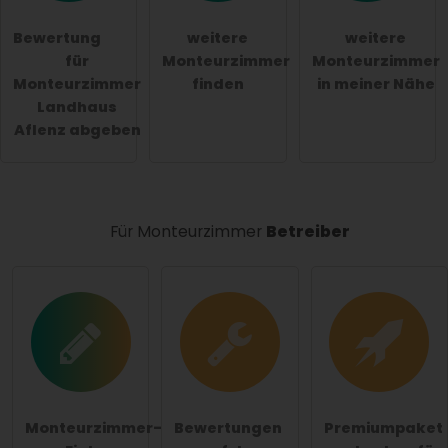
genommen.
Bewertung
weitere
weitere
öffentliche Frage stellen
Abbrechen
für
Monteurzimmer
Monteurzimmer
Monteurzimmer
finden
in meiner Nähe
Hinweis:
Bitte beachten Sie, öffentliche Fragen sind
Landhaus
für alle Besucher sichtbar
.
Aflenz abgeben
Klicken Sie hier um eine
individuelle Frage
an den
Monteurzimmer-Eintrag zu stellen
.
Für Monteurzimmer
Betreiber
Monteurzimmer-
Bewertungen
Premiumpaket