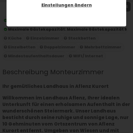
Einstellungen ändern
1 / 4
Preis pro Nacht:
ab 35 € pro Person und Nacht
Maximale Gästekapazität:
Maximale Gästekapazität 5
Küche
Einzelzimmer
Stockbetten
Einzelbetten
Doppelzimmer
Mehrbettzimmer
Mindestaufenthaltsdauer
WIFI / Internet
Beschreibung Monteurzimmer
Ihr gemütliches Landhaus in Aflenz Kurort
Willkommen im Landhaus Aflenz, Ihrer idealen
Unterkunft für einen erholsamen Aufenthalt in der
wunderschönen Steiermark. Unser Landhaus
besticht durch seine ruhige und sonnige Lage, nur
10 Gehminuten vom Ortszentrum von Aflenz
Kurort entfernt. Umgeben von Wiesen und mit