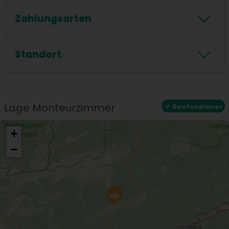
Föhn
Dusche
Handtücher inklusive
Zahlungsarten
Badewanne
Zahlungsarten
Standort
Standort
Zentrale Lage
Lage Monteurzimmer
Routenplaner
+
−