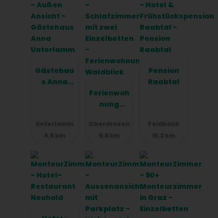
EuroVelo 14
Weinland Steiermark Radtour
EuroVelo 9
Bett & Bike
GenussCard Steiermark
Urlaub am Bauernhof
Landlust
Gästehau
Pension
Erleben Sie die perfekte Mischung aus Erholung,
s Anna
Raabtal
Abenteuer und traditioneller Bauernhofidylle bei
Unterlam
Ferienwoh
uns auf dem Kürbishof Gartner.
m
nung
Waldblick
Unterlamm
Oberdrosen
Feldbach
4.5 km
9.9 km
15.2 km