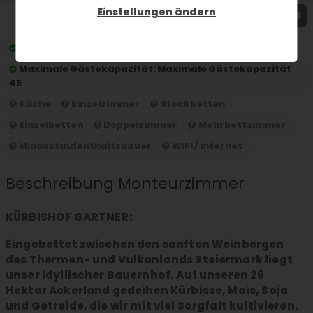
Einstellungen ändern
1 / 3
Preis pro Nacht:
ab 31.25 € pro Person und Nacht
Maximale Gästekapazität:
Maximale Gästekapazität
45
Küche
Einzelzimmer
Stockbetten
Einzelbetten
Doppelzimmer
Mehrbettzimmer
Mindestaufenthaltsdauer
WIFI / Internet
Beschreibung Monteurzimmer
KÜRBISHOF GARTNER:
Eingebettet zwischen den sanften Weinbergen
des Thermen- und Vulkanlands Steiermark liegt
unser idyllischer Bauernhof. Auf unseren 26
Hektar Ackerland gedeihen Kürbisse, Mais, Soja
und Getreide, die wir mit viel Sorgfalt kultivieren.