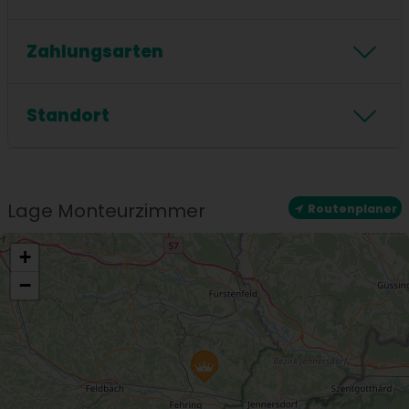
Kaffeemaschine
Herd
Föhn
Dusche
Handtücher inklusive
Zahlungsarten
Badewanne
Zahlungsarten
Standort
Standort
Zentrale Lage
Lage Monteurzimmer
Routenplaner
+
−