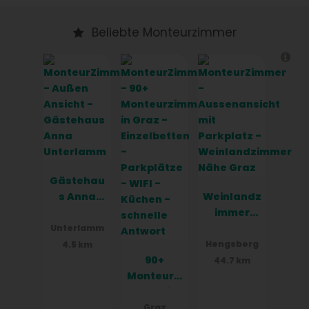
Beliebte Monteurzimmer
Gästehau
s Anna
Weinlandz
Unterlam
immer
m
Nähe Graz
Unterlamm
Hengsberg
4.5 km
90+
44.7 km
Monteurzi
mmer in
Graz -
Graz