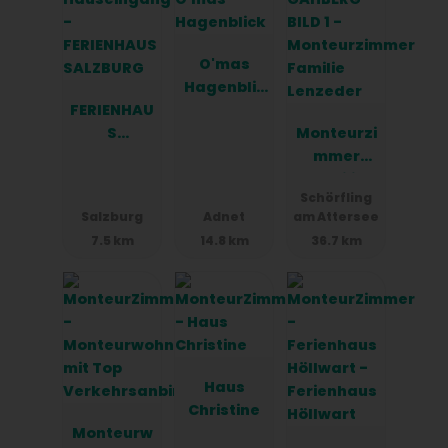
O'mas
Hagenblic
FERIENHAU
k
S
Monteurzi
SALZBURG
mmer
Familie
Schörfling
Lenzeder
Salzburg
Adnet
am Attersee
7.5 km
14.8 km
36.7 km
Haus
Christine
Monteurw