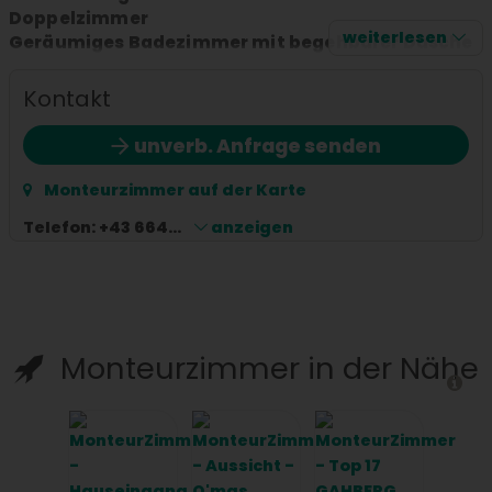
Doppelzimmer
weiterlesen
Geräumiges Badezimmer mit begehbarer Dusche
und WC
Komfortabler Wohn- und Essbereich
Kontakt
Vollausgestattete Küche mit Waschmaschine und
Trockner
unverb. Anfrage senden
Extras: Kostenlose Parkplätze und WLAN für alle
Gäste.
Monteurzimmer auf der Karte
Genießen Sie einen stilvollen Aufenthalt in einem
Telefon:
+43 664...
anzeigen
einladenden Ambiente!
Monteurzimmer in der Nähe