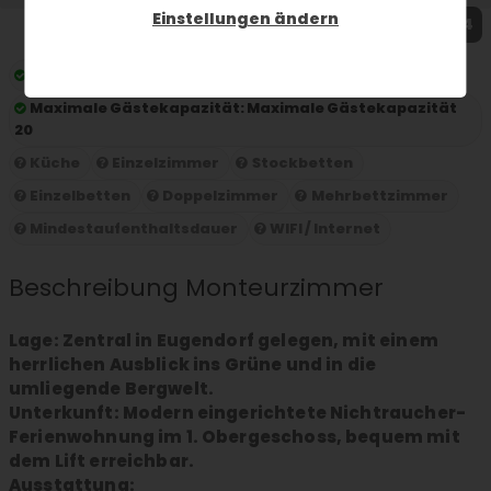
Einstellungen ändern
1 / 4
Preis pro Nacht:
ab 90 € pro Person und Nacht
Maximale Gästekapazität:
Maximale Gästekapazität
20
Küche
Einzelzimmer
Stockbetten
Einzelbetten
Doppelzimmer
Mehrbettzimmer
Mindestaufenthaltsdauer
WIFI / Internet
Beschreibung Monteurzimmer
Lage: Zentral in Eugendorf gelegen, mit einem
herrlichen Ausblick ins Grüne und in die
umliegende Bergwelt.
Unterkunft: Modern eingerichtete Nichtraucher-
Ferienwohnung im 1. Obergeschoss, bequem mit
dem Lift erreichbar.
Ausstattung: