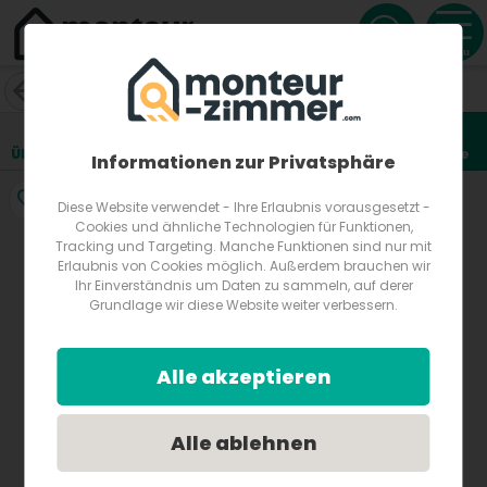
Menu
Haus Hopf
Dürnbichlstraße 42b
5301
Eugendorf
Österreich
Übersicht
Lage
Fotos
Bewertungen
Anfrage
4
Informationen zur Privatsphäre
Diese Website verwendet - Ihre Erlaubnis vorausgesetzt -
Cookies und ähnliche Technologien für Funktionen,
Tracking und Targeting. Manche Funktionen sind nur mit
Erlaubnis von Cookies möglich. Außerdem brauchen wir
Ihr Einverständnis um Daten zu sammeln, auf derer
Grundlage wir diese Website weiter verbessern.
Alle akzeptieren
Alle ablehnen