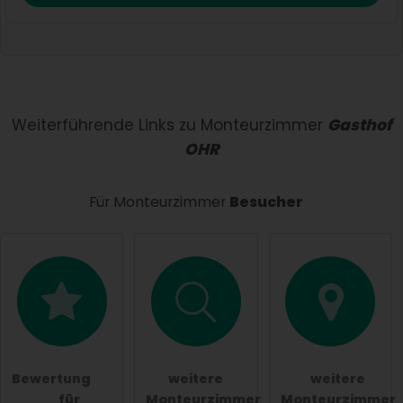
Vorname
Name
Weiterführende Links zu Monteurzimmer
Gasthof
OHR
E-Mail-Adresse (wird nicht veröffentlicht)
Für Monteurzimmer
Besucher
Hiermit akzeptiere ich die
AGB
.
Die
Datenschutzerklärung
habe ich zur Kenntnis
genommen.
Bewertung
weitere
weitere
öffentliche Frage stellen
Abbrechen
für
Monteurzimmer
Monteurzimmer