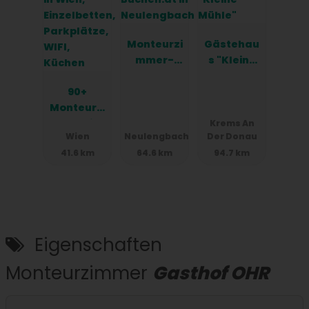
Monteurzi
Gästehau
mmer-
s "Kleine
Buchen.at
Mühle"
90+
in
Monteurzi
Neulengba
mmer in
ch
Krems An
Wien
Neulengbach
Der Donau
Wien,
41.6 km
64.6 km
94.7 km
Einzelbett
en,
Parkplätz
e, WIFI,
Küchen
Eigenschaften
Monteurzimmer
Gasthof OHR