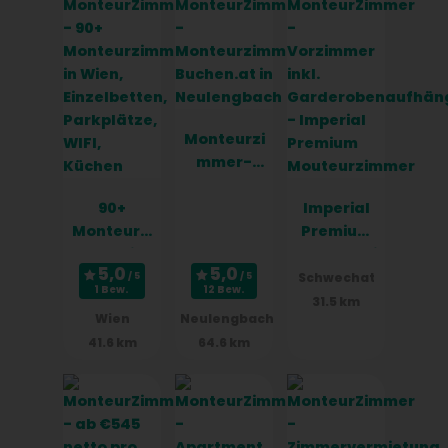
Monteurzi
mmer-
Buchen.at
90+
in
Imperial
Monteurzi
Neulengba
Premium
mmer in
ch
Mouteurzi
Wien,
mmer
Schwechat
1 Bew.
12 Bew.
Einzelbett
31.5 km
Wien
Neulengbach
en,
41.6 km
64.6 km
Parkplätz
e, WIFI,
Küchen