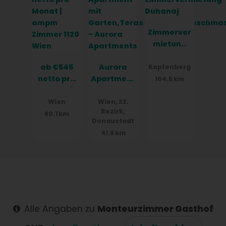
Zimmerver
mietung
Duhanaj
ab €545
Aurora
Kapfenberg
netto pro
Apartment
104.5 km
Monat |
s
ampm
Wien
Wien, 22.
Bezirk,
Zimmer
40.1 km
Donaustadt
1120 Wien
41.6 km
Alle Angaben zu
Monteurzimmer Gasthof