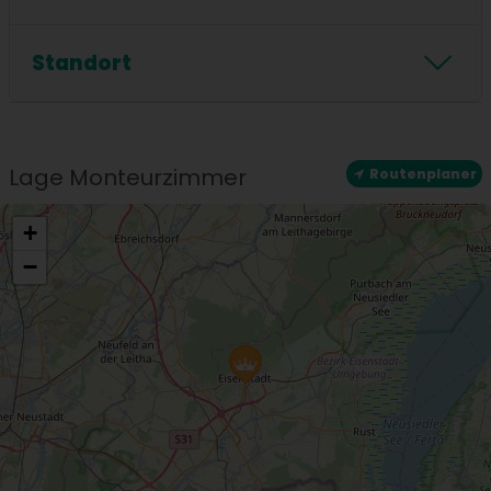
Badewanne
Zahlungsarten
Standort
Standort
Zentrale Lage
Lage Monteurzimmer
Routenplaner
+
−