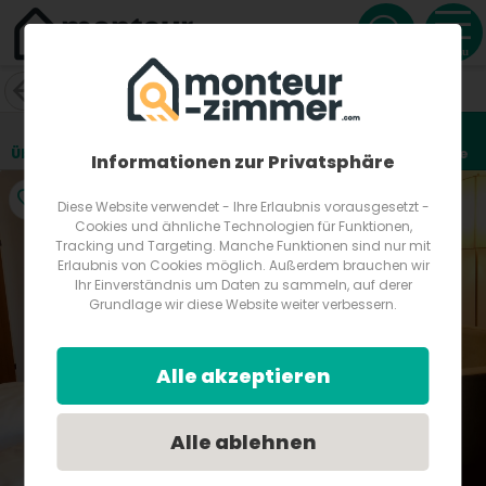
Menu
Gasthof OHR
Ruster Straße 51
7000
Eisenstadt
Österreich
Übersicht
Lage
Fotos
Bewertungen
Anfrage
4
Informationen zur Privatsphäre
Diese Website verwendet - Ihre Erlaubnis vorausgesetzt -
Cookies und ähnliche Technologien für Funktionen,
Tracking und Targeting. Manche Funktionen sind nur mit
Erlaubnis von Cookies möglich. Außerdem brauchen wir
Ihr Einverständnis um Daten zu sammeln, auf derer
Grundlage wir diese Website weiter verbessern.
Alle akzeptieren
Alle ablehnen