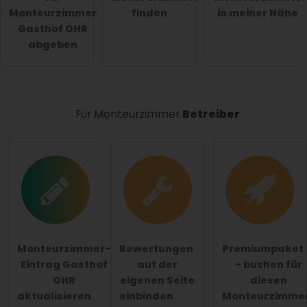
Monteurzimmer
finden
in meiner Nähe
Hinweis:
Bitte beachten Sie, öffentliche Fragen sind
Gasthof OHR
für alle Besucher sichtbar
.
abgeben
Klicken Sie hier um eine
individuelle Frage
an den
Monteurzimmer-Eintrag zu stellen
.
Für Monteurzimmer
Betreiber
Monteurzimmer-
Bewertungen
Premiumpaket
Eintrag Gasthof
auf der
- buchen für
OHR
eigenen Seite
diesen
aktualisieren
einbinden
Monteurzimme