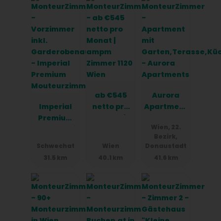
eine Tourismusschule und ist nun im Gästeservice
tätig. Am 1. Oktober 2013 übernahmen Brigitte
Oberzaucher und Johannes Ohr das Ruder – als
dritte Generation, die diesen Familienbetrieb mit
frischer Energie und Begeisterung weiterführt.
Die Familien Ohr und Oberzaucher freuen sich auf
Ihren Besuch.
ab €545
Aurora
Imperial
netto pro
Apartment
Premium
Monat |
s
Wien, 22.
Mouteurzi
ampm
Bezirk,
mmer
Zimmer
Schwechat
Wien
Donaustadt
1120 Wien
31.5 km
40.1 km
41.6 km