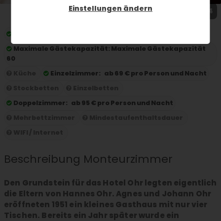
Einstellungen ändern
1 / 4
Preis pro Nacht:
ab 69 € pro Person und Nacht
Maximale Gästekapazität:
Maximale Gästekapazität
60
Küche
Einzelzimmer:
ab 69 € pro Person und Nacht
Stockbetten
Einzelbetten
Doppelzimmer:
ab 95 € pro Person und Nacht
Mehrbettzimmer
Mindestaufenthaltsdauer
WIFI / Internet
Beschreibung Monteurzimmer
Den Grundstein für das Hotel Ohr legten eigentlich
die Eltern von Hannes Ohr. Agnes und Johann Ohr
eröffneten 1951 ein kleines Gasthaus mit nur vier
Tischen. Bereits ein Jahr später wurde ein