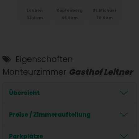
Kreuzfeld
Leoben
Kapfenberg
St. Michael
weg
33.4 km
45.6 km
70.0 km
Leoben
Eigenschaften
Monteurzimmer
Gasthof Leitner
Übersicht
24/7 Checkin
Stockbetten
Küche
Preise / Zimmeraufteilung
WIFI / Internet
Waschmaschine
Preis pro Nacht:
ab 30 € pro Person und Nacht
Frühstück
Einzelbetten
Parkplätze