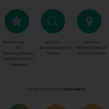
Hiermit akzeptiere ich die
AGB
.
Die
Datenschutzerklärung
habe ich zur Kenntnis
genommen.
Bewertung
weitere
weitere
öffentliche Frage stellen
Abbrechen
für
Monteurzimmer
Monteurzimmer
Monteurzimmer
finden
in meiner Nähe
Hinweis:
Bitte beachten Sie, öffentliche Fragen sind
Gasthof Leitner
für alle Besucher sichtbar
.
abgeben
Klicken Sie hier um eine
individuelle Frage
an den
Monteurzimmer-Eintrag zu stellen
.
Für Monteurzimmer
Betreiber