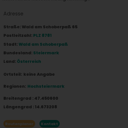
Adresse
Straße:
Wald am Schoberpaß 65
Postleitzahl:
PLZ 8781
Stadt:
Wald am Schoberpaß
Bundesland:
Steiermark
Land:
Österreich
Ortsteil:
keine Angabe
Regionen:
Hochsteiermark
Breitengrad
:
47.450600
Längengrad
:
14.673208
Routenplaner
Kontakt