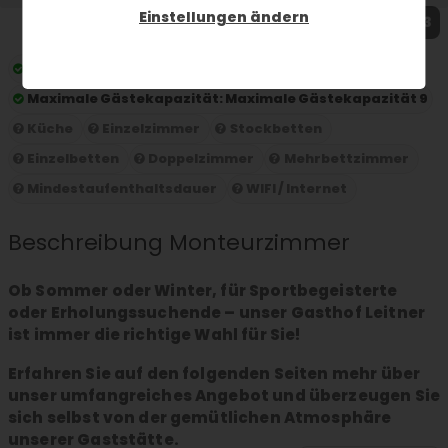
Einstellungen ändern
1 / 3
Preis pro Nacht:
ab 30 € pro Person und Nacht
Maximale Gästekapazität:
Maximale Gästekapazität 9
Küche
Einzelzimmer
Stockbetten
Einzelbetten
Doppelzimmer
Mehrbettzimmer
Mindestaufenthaltsdauer
WIFI / Internet
Beschreibung Monteurzimmer
Ob Sommer oder Winter, für Sportbegeisterte
oder Erholungssuchende – unser Gasthof Leitner
ist immer die richtige Wahl für Sie!
Erfahren Sie auf den folgenden Seiten mehr über
unser umfangreiches Angebot und überzeugen Sie
sich selbst von der gemütlichen Atmosphäre
unserer Gaststätte.