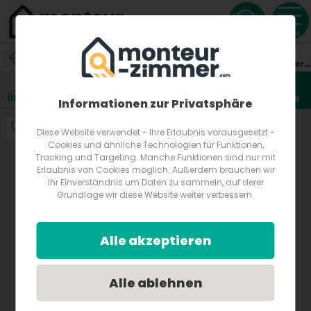
Menu
Gasthof Leitner
Wald am Schoberpaß 65
8781
Wald am Schoberpaß
Österreich
Übersicht
Lage
Fotos
Bewertungen
Anfrage
3
Informationen zur Privatsphäre
Diese Website verwendet - Ihre Erlaubnis vorausgesetzt -
Cookies und ähnliche Technologien für Funktionen,
Tracking und Targeting. Manche Funktionen sind nur mit
Erlaubnis von Cookies möglich. Außerdem brauchen wir
Ihr Einverständnis um Daten zu sammeln, auf derer
Grundlage wir diese Website weiter verbessern.
Alle akzeptieren
Alle ablehnen