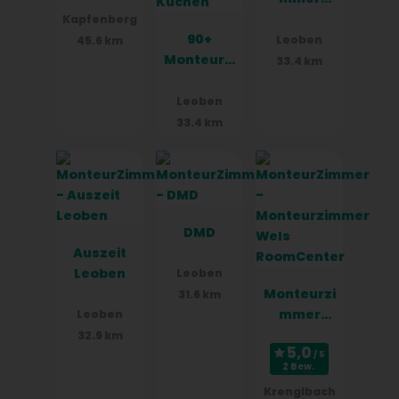
Kreuzfeld
Kapfenberg
90+
weg
Leoben
45.6 km
Monteurzi
Leoben
33.4 km
mmer in
Leoben,
Leoben
Einzelbett
33.4 km
en,
Parkplätz
e, WIFI,
Küchen
DMD
Auszeit
Leoben
Leoben
Monteurzi
31.6 km
mmer
Leoben
Wels
32.9 km
RoomCent
2 Bew.
er
Krenglbach