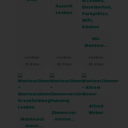
Auszeit
Leoben
90+
Monteurzi
mmer in
Leoben
Leoben
Leoben
Leoben,
31.6 km
32.9 km
33.4 km
Einzelbett
en,
Parkplätz
e, WIFI,
Küchen
Alfred
Zimmerver
Weber
Monteurzi
mietung
mmer
Duhanaj