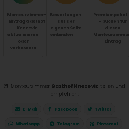
Monteurzimmer-
Bewertungen
Premiumpaket
Eintrag Gasthof
auf der
- buchen für
Knezevic
eigenen Seite
diesen
aktualisieren
einbinden
Monteurzimme
oder
Eintrag
verbessern
Monteurzimmer
Gasthof Knezevic
teilen und
empfehlen:
E-Mail
Facebook
Twitter
Whatsapp
Telegram
Pinterest