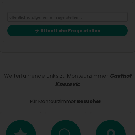
öffentliche Frage stellen
Vorname
Name
Weiterführende Links zu Monteurzimmer
Gasthof
Knezevic
E-Mail-Adresse (wird nicht veröffentlicht)
Für Monteurzimmer
Besucher
Hiermit akzeptiere ich die
AGB
.