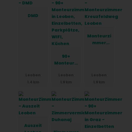
DMD
Monteurzi
mmer
Kreuzfeld
90+
weg
Monteurzi
Leoben
mmer in
Leoben
Leoben
Leoben
Leoben,
1.4 km
1.9 km
1.9 km
Einzelbett
en,
Parkplätz
e, WIFI,
Küchen
Auszeit