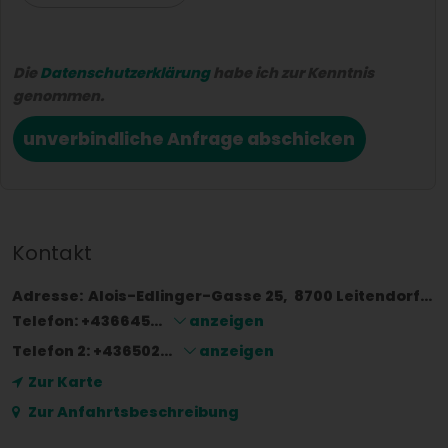
Die
Datenschutzerklärung
habe ich zur Kenntnis
genommen.
unverbindliche Anfrage abschicken
Kontakt
Adresse:
Alois-Edlinger-Gasse 25
8700
Leitendorf
Ös
Telefon:
+436645...
anzeigen
Telefon 2:
+436502...
anzeigen
Zur Karte
Zur Anfahrtsbeschreibung