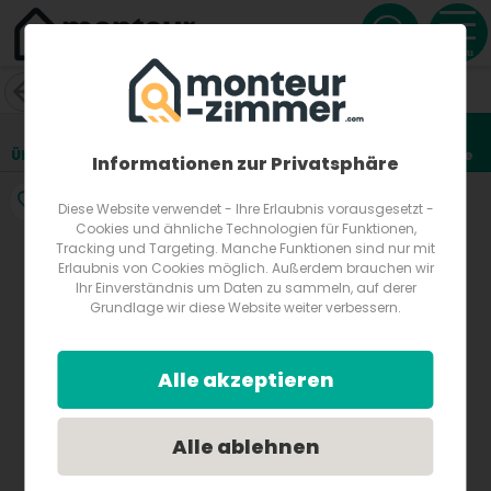
Menu
Gasthof Knezevic
Alois-Edlinger-Gasse 25
8700
Leitendorf
Österreich
Übersicht
Lage
Fotos
Bewertungen
Anfrage
3
Informationen zur Privatsphäre
Diese Website verwendet - Ihre Erlaubnis vorausgesetzt -
Cookies und ähnliche Technologien für Funktionen,
Tracking und Targeting. Manche Funktionen sind nur mit
Erlaubnis von Cookies möglich. Außerdem brauchen wir
Ihr Einverständnis um Daten zu sammeln, auf derer
Grundlage wir diese Website weiter verbessern.
Alle akzeptieren
Alle ablehnen