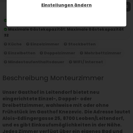
Einstellungen ändern
1 / 3
Preis pro Nacht:
ab 18 € pro Person und Nacht
Maximale Gästekapazität:
Maximale Gästekapazität
32
Küche
Einzelzimmer
Stockbetten
Einzelbetten
Doppelzimmer
Mehrbettzimmer
Mindestaufenthaltsdauer
WIFI / Internet
Beschreibung Monteurzimmer
Unser Gasthof in Leitendorf bietet neu
eingerichtete Einzel-, Doppel- oder
Dreibettzimmer, wahlweise mit oder ohne
Frühstück im Gasthof Knezevic. Die Adresse lautet
Alois-Edlingergasse 25, 8700 Leoben/Leitendorf,
und es gibt Einkaufsmöglichkeiten in der Nähe.
Jedes Zimmer verfügt über ein eigenes Bad und