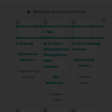
Beliebte Monteurzimmer
Zimmerver
mietung
Monteurzi
Duhanaj
mmer
Kreuzfeld
Kapfenberg
90+
weg
Leoben
15.2 km
Monteurzi
Leoben
1.9 km
mmer in
Leoben,
Leoben
Einzelbett
1.9 km
en,
Parkplätz