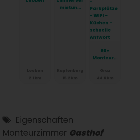
Leoben
Zimmerver
mietung
Duhanaj
90+
Monteurzi
mmer in
Leoben
Kapfenberg
Graz
Graz -
2.1 km
15.2 km
44.6 km
Einzelbett
en -
Parkplätz
e - WIFI -
Küchen -
schnelle
Eigenschaften
Antwort
Monteurzimmer
Gasthof