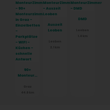
e, WIFI,
Küchen
DMD
Auszeit
Leoben
Leoben
1.4 km
Leoben
2.1 km
90+
Monteurzi
mmer in
Graz -
Graz
Einzelbett
44.6 km
en -
Parkplätz
e - WIFI -