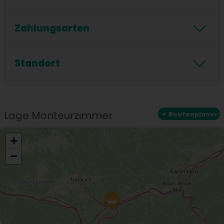
Kaffeemaschine
Herd
Föhn
Dusche
Handtücher inklusive
Zahlungsarten
Badewanne
Zahlungsarten
Standort
Standort
Zentrale Lage
Lage Monteurzimmer
Routenplaner
+
−