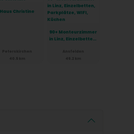
Haus Christine
90+ Monteurzimmer
in Linz, Einzelbetten,
Parkplätze, WIFI,
Peterskirchen
Ansfelden
Küchen
40.5 km
49.2 km