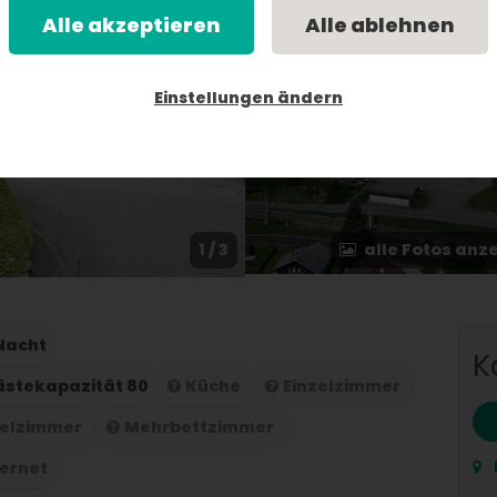
Alle akzeptieren
Alle ablehnen
Einstellungen ändern
1 / 3
alle Fotos anz
 Nacht
K
stekapazität 80
Küche
Einzelzimmer
elzimmer
Mehrbettzimmer
ternet