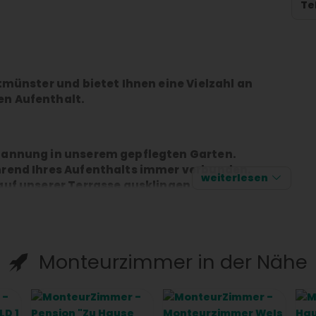
Te
tmünster und bietet Ihnen eine Vielzahl an
en Aufenthalt.
pannung in unserem gepflegten Garten.
hrend Ihres Aufenthalts immer verbunden.
weiterlesen
auf unserer Terrasse ausklingen.
h in unserem Restaurant verwöhnen.
on ausgestattet, der Ihnen eine herrliche
Monteurzimmer in der Nähe
 ein eigenes Bad mit Dusche und Haartrockner.
iderschrank ausgestattet und bieten Ihnen