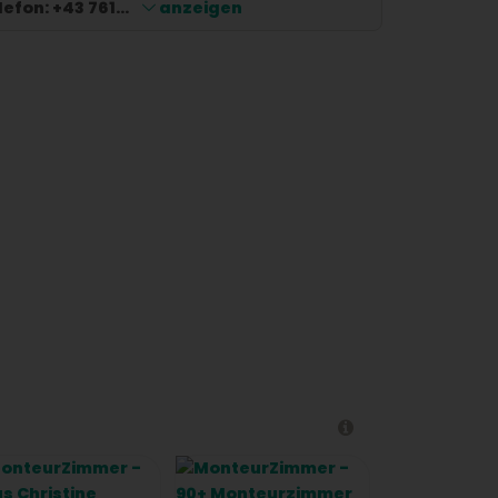
lefon:
+43 761...
anzeigen