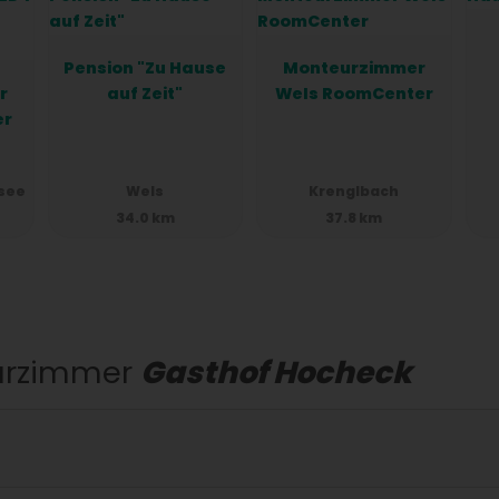
n Tag mit einem reichhaltigen, kontinentalen
Pension "Zu Hause
Monteurzimmer
kunft serviert wird.
r
auf Zeit"
Wels RoomCenter
er
hre Sprache und freuen uns darauf, Ihnen bei
t im Hotel Hocheck in Altmünster. Wir freuen
rsee
Wels
Krenglbach
en!
34.0 km
37.8 km
urzimmer
Gasthof Hocheck