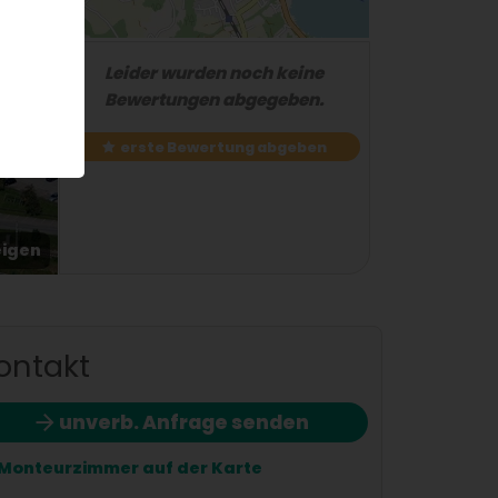
Leider wurden noch keine
Bewertungen abgegeben.
erste Bewertung abgeben
eigen
2 / 3
ontakt
unverb. Anfrage senden
Monteurzimmer auf der Karte