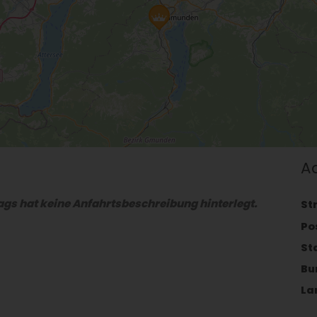
A
gs hat keine Anfahrtsbeschreibung hinterlegt.
St
Po
St
Bu
La