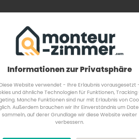
Monteurzimmer finden
Über Uns
Für Be
Monteurzimmer in Feldkirchen in Kärnten
Monteurzimmer in Velden am Wörther See
Monteurzimmer in Seeboden am Millstätter See
reich
Salzkammergut
Sbg. Salzkammergut
Traunsee
Informationen zur Privatsphäre
terreich
Diese Website verwendet - Ihre Erlaubnis vorausgesetzt 
kies und ähnliche Technologien für Funktionen, Tracking
geting. Manche Funktionen sind nur mit Erlaubnis von Coo
lich. Außerdem brauchen wir Ihr Einverständnis um Date
sammeln, auf derer Grundlage wir diese Website weiter
verbessern.