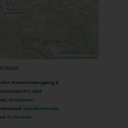
©
OpenStreetMap
contributors
dresse
raße:
Kalvarienbergweg 4
stleitzahl:
PLZ 4813
adt:
Altmünster
ndesland:
Oberösterreich
nd:
Österreich