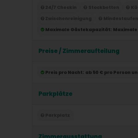
24/7 Checkin
Stockbetten
Kü
Zwischenreinigung
Mindestaufen
Maximale Gästekapazität:
Maximale
Preise / Zimmeraufteilung
Preis pro Nacht:
ab 50 € pro Person u
Parkplätze
Parkplatz
Zimmerausstattung