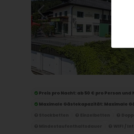
Preis pro Nacht:
ab 50 € pro Person und
Maximale Gästekapazität:
Maximale Gä
Stockbetten
Einzelbetten
Dopp
Mindestaufenthaltsdauer
WIFI / In