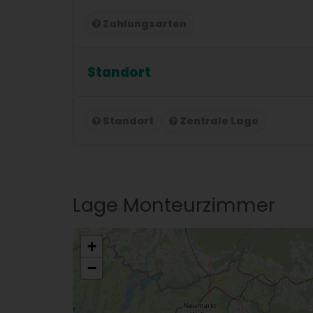
Zahlungsarten
Standort
Standort
Zentrale Lage
Lage Monteurzimmer
+
−