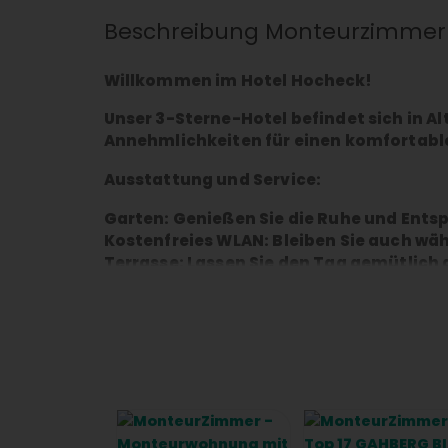
Beschreibung Monteurzimmer
Willkommen im Hotel Hocheck!
Unser 3-Sterne-Hotel befindet sich in Al
Annehmlichkeiten für einen komfortabl
Ausstattung und Service:
Garten: Genießen Sie die Ruhe und Ents
Kostenfreies WLAN: Bleiben Sie auch wä
Terrasse: Lassen Sie den Tag gemütlich 
Restaurant: Lassen Sie sich kulinarisc
Zimmer:
Balkon: Alle Zimmer sind mit einem Balk
Aussicht bietet.
Eigenes Bad: Jedes Zimmer verfügt über
Komfort: Die Zimmer sind mit einem Kle
somit ausreichend Stauraum.