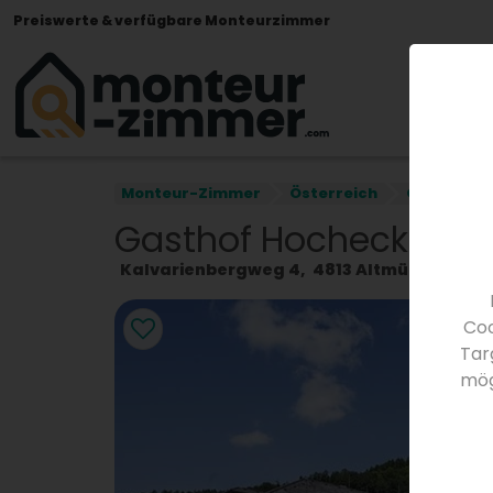
Preiswerte & verfügbare Monteurzimmer
Monteur-Zimmer
Österreich
Oberöster
Gasthof Hocheck
Kalvarienbergweg 4
4813
Altmünster
Ös
Coo
Tar
mög