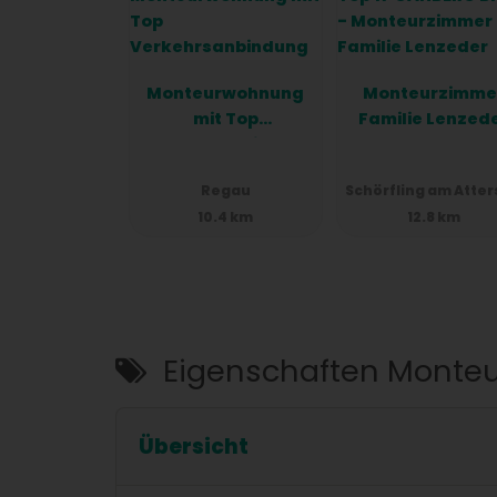
Frühstück:
Kontinentales Frühstück: Starten Sie de
Frühstück, das jeden Morgen in der Unter
Monteurwohnung
Monteurzimme
Weitere Informationen:
mit Top
Familie Lenzed
Mehrsprachiges Personal: Wir sprechen I
Verkehrsanbindung
Fragen und Anliegen weiterzuhelfen.
Erleben Sie einen angenehmen Aufenthal
Regau
Schörfling am Atte
uns darauf, Sie bei uns begrüßen zu dürf
10.4 km
12.8 km
Eigenschaften Monte
Übersicht