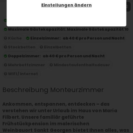
Einstellungen ändern
1 / 2
Preis pro Nacht:
ab 40 € pro Person und Nacht
Maximale Gästekapazität:
Maximale Gästekapazität 10
Küche
Einzelzimmer:
ab 40 € pro Person und Nacht
Stockbetten
Einzelbetten
Doppelzimmer:
ab 40 € pro Person und Nacht
Mehrbettzimmer
Mindestaufenthaltsdauer
WIFI / Internet
Beschreibung Monteurzimmer
Ankommen, entspannen, entdecken – das
verstehen wir unter Urlaub im Haus von Maria
Filbert. Unsere familiär geführte
Frühstückpension im malerischen
Weinbauort Sankt Georgen bietet Ihnen alles, was