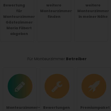
Bewertung
weitere
weitere
öffentliche Frage stellen
Abbrechen
für
Monteurzimmer
Monteurzimmer
Monteurzimmer
finden
in meiner Nähe
Hinweis:
Bitte beachten Sie, öffentliche Fragen sind
Gästezimmer
für alle Besucher sichtbar
.
Maria Filbert
Klicken Sie hier um eine
individuelle Frage
an den
abgeben
Monteurzimmer-Eintrag zu stellen
.
Für Monteurzimmer
Betreiber
Monteurzimmer-
Bewertungen
Premiumpaket