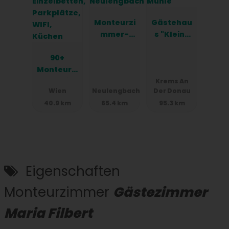
Monteurzi
Gästehau
mmer-
s "Kleine
Buchen.at
Mühle"
90+
in
Monteurzi
Neulengba
mmer in
ch
Krems An
Wien
Neulengbach
Der Donau
Wien,
40.9 km
65.4 km
95.3 km
Einzelbett
en,
Parkplätz
e, WIFI,
Küchen
Eigenschaften
Monteurzimmer
Gästezimmer
Maria Filbert