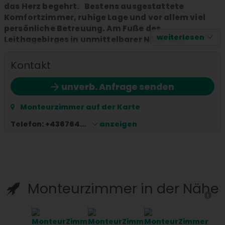
das Herz begehrt. Bestens ausgestattete
Komfortzimmer, ruhige Lage und vor allem viel
persönliche Betreuung. Am Fuße des
weiterlesen
Leithagebirges in unmittelbarer Nähe zum
Neusiedler See gelegen sind wir der ideale
Ausgangspunkt für interessante Radtouren sowie
Kontakt
ausgiebige Wanderungen.
unverb. Anfrage senden
Monteurzimmer auf der Karte
Telefon:
+436764...
anzeigen
Monteurzimmer in der Nähe