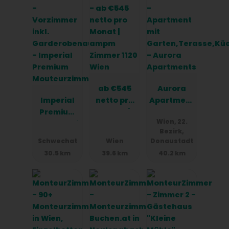
ab €545
Aurora
Imperial
netto pro
Apartment
Premium
Monat |
s
Wien, 22.
Mouteurzi
ampm
Bezirk,
mmer
Zimmer
Schwechat
Wien
Donaustadt
1120 Wien
30.5 km
39.6 km
40.2 km