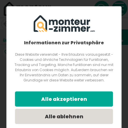
Menu
Gästezimmer Maria Filbert
Am Graben 52
7000
Eisenstadt, St. Georgen
Österreich
Übersicht
Lage
Fotos
Bewertungen
Anfrage
2
Informationen zur Privatsphäre
Diese Website verwendet - Ihre Erlaubnis vorausgesetzt -
Cookies und ähnliche Technologien für Funktionen,
Tracking und Targeting. Manche Funktionen sind nur mit
Erlaubnis von Cookies möglich. Außerdem brauchen wir
Ihr Einverständnis um Daten zu sammeln, auf derer
Grundlage wir diese Website weiter verbessern.
Alle akzeptieren
Alle ablehnen