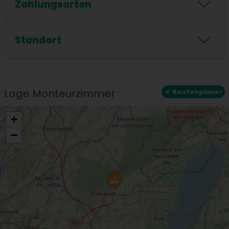
Zahlungsarten
Badewanne
Zahlungsarten
Standort
Standort
Zentrale Lage
Lage Monteurzimmer
Routenplaner
+
−