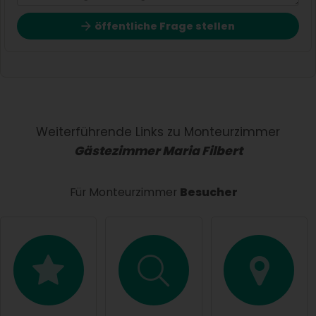
öffentliche Frage stellen
Vorname
Name
Weiterführende Links zu Monteurzimmer
Gästezimmer Maria Filbert
E-Mail-Adresse (wird nicht veröffentlicht)
Für Monteurzimmer
Besucher
Hiermit akzeptiere ich die
AGB
.
Die
Datenschutzerklärung
habe ich zur Kenntnis
genommen.