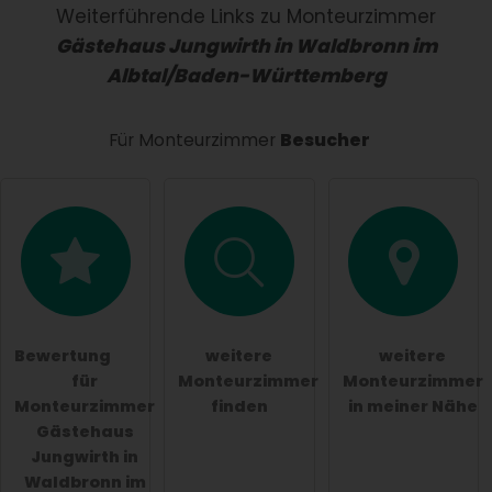
Name
Weiterführende Links zu Monteurzimmer
Gästehaus Jungwirth in Waldbronn im
Albtal/Baden-Württemberg
E-Mail-Adresse (wird nicht veröffentlicht)
Für Monteurzimmer
Besucher
Hiermit akzeptiere ich die
AGB
.
Die
Datenschutzerklärung
habe ich zur Kenntnis
genommen.
öffentliche Frage stellen
Abbrechen
Bewertung
weitere
weitere
für
Monteurzimmer
Monteurzimmer
Hinweis:
Bitte beachten Sie, öffentliche Fragen sind
Monteurzimmer
finden
in meiner Nähe
für alle Besucher sichtbar
.
Gästehaus
Klicken Sie hier um eine
individuelle Frage
an den
Jungwirth in
Monteurzimmer-Eintrag zu stellen
.
Waldbronn im