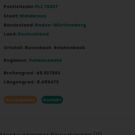
Postleitzahl:
PLZ 76337
Stadt:
Waldbronn
Bundesland:
Baden-Württemberg
Land:
Deutschland
Ortsteil:
Busenbach
Reichenbach
Regionen:
Schwarzwald
Breitengrad
:
48.927503
Längengrad
:
8.485473
Routenplaner
Kontakt