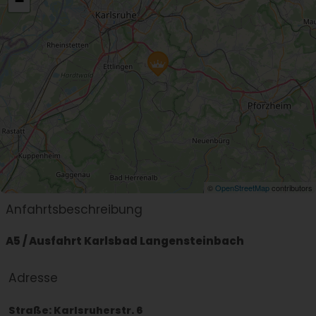
−
Autobahnanschluss A5 (Autobahndreieck
Karlsruhe) 6 km.
Lebensmittelgeschäfte wie ALDI + REWE+EDEKA
sind ca. 500-800m entfernt
Zentrale Lage
©
OpenStreetMap
contributors
Anfahrtsbeschreibung
A5 / Ausfahrt Karlsbad Langensteinbach
Adresse
Straße:
Karlsruherstr. 6