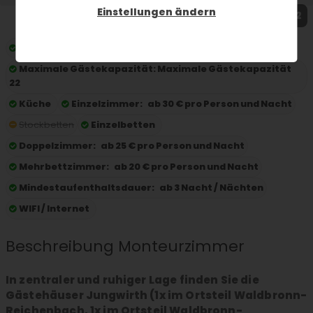
Einstellungen ändern
1 / 2
Preis pro Nacht:
ab 25 € pro Person und Nacht
Maximale Gästekapazität:
Maximale Gästekapazität
22
Küche
Einzelzimmer:
ab 30 € pro Person und Nacht
Stockbetten
Einzelbetten
Doppelzimmer:
ab 25 € pro Person und Nacht
Mehrbettzimmer:
ab 20 € pro Person und Nacht
Mindestaufenthaltsdauer:
ab 3 Nacht / Nächten
WIFI / Internet
Beschreibung Monteurzimmer
In zentraler und ruhiger Lage finden Sie die
Gästehäuser Jungwirth (1x im Ortsteil Waldbronn-
Reichenbach, 1x im Ortsteil Waldbronn-