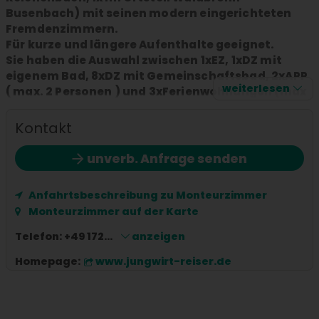
Busenbach) mit seinen modern eingerichteten
Fremdenzimmern.
Für kurze und längere Aufenthalte geeignet.
Sie haben die Auswahl zwischen 1xEZ, 1xDZ mit
eigenem Bad, 8xDZ mit Gemeinschaftsbad, 2xAPP
weiterlesen
( max. 2 Personen ) und 3xFerienwohnungen (max
1-8 Personen).
Die Räumlichkeiten bieten alle einzeln stehende
Kontakt
Betten, Sitzecke, Kleiderschrank, TV, Zugang zu
Balkon oder Terrasse.
unverb. Anfrage senden
Parkmöglichkeiten sind vor den Häusern
vorhanden (soweit frei ).
Anfahrtsbeschreibung zu Monteurzimmer
Auf der Etage befinden sich
Monteurzimmer auf der Karte
Gemeinschaftsküchen (voll ausgestattet) und 1-2
Bädern mit WC.
Telefon:
+49 172...
anzeigen
Das APP ist mit eigenem Bad und Küche
Homepage:
www.jungwirt-reiser.de
ausgestattet.
Für Langzeitgäste gibt es in den Wohnungen
Waschmaschine und Trockner.