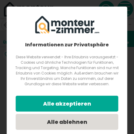
Menu
Gästehaus Jungwirth in Waldbronn im Albtal/Baden-Würt
Karlsruherstr. 6
76337
Waldbronn
Deutschland
Übersicht
Lage
Fotos
Bewertungen
Anfrage
2
Informationen zur Privatsphäre
Diese Website verwendet - Ihre Erlaubnis vorausgesetzt -
Cookies und ähnliche Technologien für Funktionen,
Tracking und Targeting. Manche Funktionen sind nur mit
Erlaubnis von Cookies möglich. Außerdem brauchen wir
Ihr Einverständnis um Daten zu sammeln, auf derer
Grundlage wir diese Website weiter verbessern.
Alle akzeptieren
Alle ablehnen