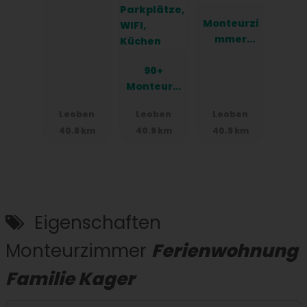
Monteurzi
mmer
Kreuzfeld
90+
weg
Monteurzi
Leoben
mmer in
Leoben
Leoben
Leoben
Leoben,
40.8 km
40.9 km
40.9 km
Einzelbett
en,
Parkplätz
e, WIFI,
Küchen
Eigenschaften
Monteurzimmer
Ferienwohnung
Familie Kager