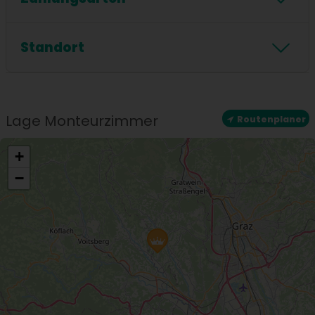
Badewanne
Zahlungsarten
Standort
Standort
Zentrale Lage
Lage Monteurzimmer
Routenplaner
+
−