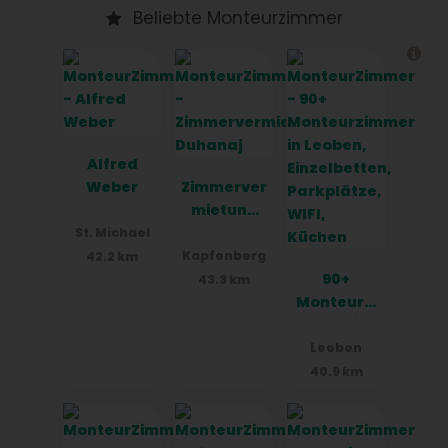
Beliebte Monteurzimmer
Alfred
Weber
Zimmerver
mietung
Duhanaj
St. Michael
Kapfenberg
42.2 km
90+
43.3 km
Monteurzi
mmer in
Leoben,
Leoben
Einzelbett
40.9 km
en,
Parkplätz
e, WIFI,