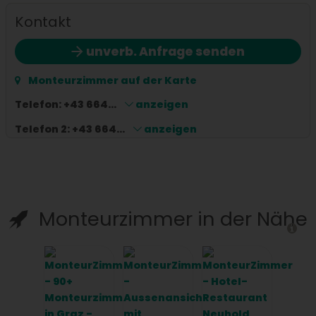
sind Sie bei uns genau richtig. Die Ferienwohnung
Kontakt
liegt etwa 6 km vom charmanten Markt
Hitzendorf entfernt und ist ideal für eine
unverb. Anfrage senden
entspannende Auszeit. Bitte beachten Sie, dass
die Vermietung ausschließlich in den
Monteurzimmer auf der Karte
Sommermonaten erfolgt.
Telefon:
+43 664...
anzeigen
Telefon 2:
+43 664...
anzeigen
Monteurzimmer in der Nähe