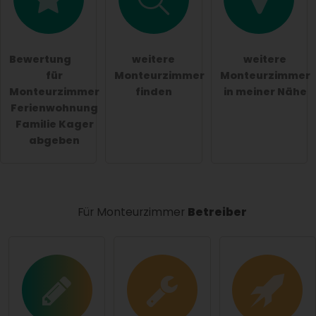
Die
Datenschutzerklärung
habe ich zur Kenntnis
genommen.
Bewertung
weitere
weitere
öffentliche Frage stellen
Abbrechen
für
Monteurzimmer
Monteurzimmer
Monteurzimmer
finden
in meiner Nähe
Hinweis:
Bitte beachten Sie, öffentliche Fragen sind
Ferienwohnung
für alle Besucher sichtbar
.
Familie Kager
Klicken Sie hier um eine
individuelle Frage
an den
abgeben
Monteurzimmer-Eintrag zu stellen
.
Für Monteurzimmer
Betreiber