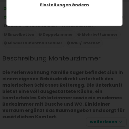
Einstellungen ändern
Preis pro Nacht:
ab 28 € pro Person und Nacht
Maximale Gästekapazität:
Maximale Gästekapazität 4
Küche
Einzelzimmer
Stockbetten
Einzelbetten
Doppelzimmer
Mehrbettzimmer
Mindestaufenthaltsdauer
WIFI / Internet
Beschreibung Monteurzimmer
Die Ferienwohnung Familie Kager befindet sich in
einem eigenen Gebäude direkt unterhalb des
malerischen Schlosses Reiteregg. Die Unterkunft
bietet eine voll ausgestattete Küche, ein
komfortables Schlafzimmer sowie ein modernes
Badezimmer mit Dusche und WC. Ein kleiner
Vorraum ergänzt das Raumangebot und sorgt für
zusätzlichen Komfort.
weiterlesen
Wenn Sie Ruhe und Abgeschiedenheit bevorzugen,