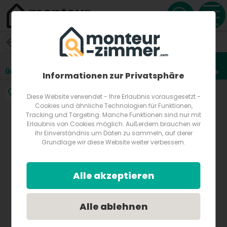
Menu
Ferienwohnung Familie Kager
Neureiteregg 5a
8151
Hitzendorf
Österreich
Übersicht
Lage
Fotos
Bewertungen
Anfrage
1
Informationen zur Privatsphäre
Diese Website verwendet - Ihre Erlaubnis vorausgesetzt -
Cookies und ähnliche Technologien für Funktionen,
Tracking und Targeting. Manche Funktionen sind nur mit
Erlaubnis von Cookies möglich. Außerdem brauchen wir
Ihr Einverständnis um Daten zu sammeln, auf derer
Grundlage wir diese Website weiter verbessern.
Alle akzeptieren
Alle ablehnen