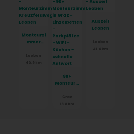
Küchen
Auszeit
Leoben
Monteurzi
mmer
Leoben
Kreuzfeld
41.4 km
weg
Leoben
Leoben
40.9 km
90+
Monteurzi
mmer in
Graz -
Graz
Einzelbett
13.8 km
en -
Parkplätz
e - WIFI -
Küchen -