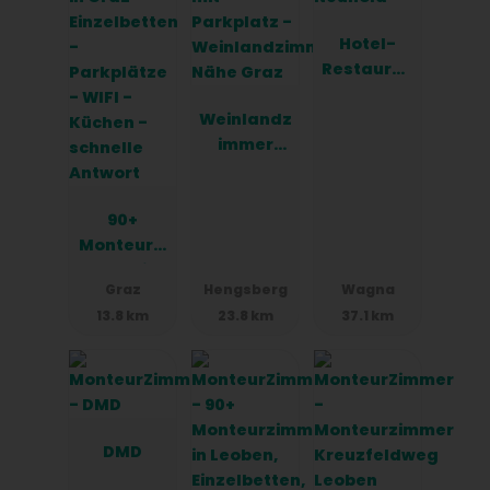
Hotel-
Restauran
t Neuhold
Weinlandz
immer
Nähe Graz
90+
Monteurzi
mmer in
Graz
Hengsberg
Wagna
Graz -
13.8 km
23.8 km
37.1 km
Einzelbett
en -
Parkplätz
e - WIFI -
Küchen -
schnelle
DMD
Antwort