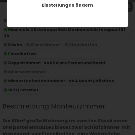
Einstellungen ändern
1 / 4
Preis pro Nacht:
ab 35 € pro Person und Nacht
Maximale Gästekapazität:
Maximale Gästekapazität
20
Küche
Einzelzimmer
Stockbetten
Einzelbetten
Doppelzimmer:
ab 65 € pro Person und Nacht
Mehrbettzimmer
Mindestaufenthaltsdauer:
ab 4 Nacht / Nächten
WIFI / Internet
Beschreibung Monteurzimmer
Die 80m² große Wohnung im zweiten Stock eines
Dreiparteienhauses bietet zwei Schlafzimmer mit
insgesamt vier Einzelbetten, eine Wohnküche,