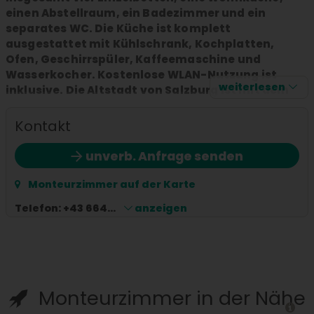
einen Abstellraum, ein Badezimmer und ein
separates WC. Die Küche ist komplett
ausgestattet mit Kühlschrank, Kochplatten,
Ofen, Geschirrspüler, Kaffeemaschine und
Wasserkocher. Kostenlose WLAN-Nutzung ist
weiterlesen
inklusive. Die Altstadt von Salzburg ist mit dem
Bus in 13 Minuten erreichbar. Ein eigener Parkplatz
steht zur Verfügung und ein zweiter kann bei
Kontakt
Bedarf gemietet werden.
unverb. Anfrage senden
Monteurzimmer auf der Karte
Telefon:
+43 664...
anzeigen
Monteurzimmer in der Nähe