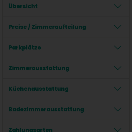
Übersicht
24/7 Checkin
Stockbetten
Küche
Preise / Zimmeraufteilung
WIFI / Internet
Waschmaschine
Preis pro Nacht:
ab 35 € pro Person und Nacht
Frühstück
Einzelbetten
Parkplätze
Einzelzimmer
Zwischenreinigung
Parkplatz:
Doppelzimmer:
ab 65 € pro Person und Nacht
Mindestaufenthaltsdauer:
Zimmerausstattung
eigener Parkplatz für PKW vorhanden
ab 4 Nacht / Nächten
Mehrbettzimmer
Zimmerarten
Unterkunftsart:
Zimmerbeschreibung
Fernseher
Küchenausstattung
Wohnfläche:
Wohnfläche 80 Quadratmeter
Sofa
Balkon
Gemeinschaftsraum
Maximale Gästekapazität:
Geschirrspüler
Mikrowelle
Backofen
Badezimmerausstattung
Maximale Gästekapazität 20
Kaffeemaschine
Herd
Föhn
Dusche
Handtücher inklusive
Zahlungsarten