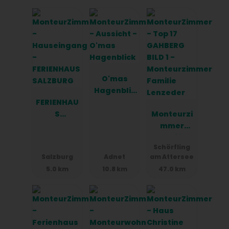
O'mas
Hagenblic
FERIENHAU
k
S
Monteurzi
SALZBURG
mmer
Familie
Schörfling
Lenzeder
Salzburg
Adnet
am Attersee
5.0 km
10.8 km
47.0 km