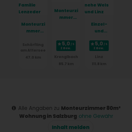
Monteurzi
mmer
Monteurzi
Wels
Einzel-
mmer
RoomCent
und
Familie
er
Doppelzim
Lenzeder
mer in
Schörfling
2 Bew.
2 Bew.
am Attersee
Seebach
Krenglbach
Linz
47.0 km
nehe Wels
85.7 km
111.8 km
und Linz
Alle Angaben zu
Monteurzimmer 80m²
Wohnung in Salzburg
ohne Gewähr
Inhalt melden