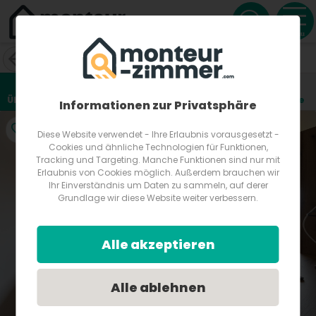
Menu
80m² Wohnung in Salzburg
Moosstraße 92A
5020
Salzburg
Österreich
Übersicht
Lage
Fotos
Bewertungen
Anfrage
4
Informationen zur Privatsphäre
Diese Website verwendet - Ihre Erlaubnis vorausgesetzt -
Cookies und ähnliche Technologien für Funktionen,
Tracking und Targeting. Manche Funktionen sind nur mit
Erlaubnis von Cookies möglich. Außerdem brauchen wir
Ihr Einverständnis um Daten zu sammeln, auf derer
Grundlage wir diese Website weiter verbessern.
Alle akzeptieren
Alle ablehnen