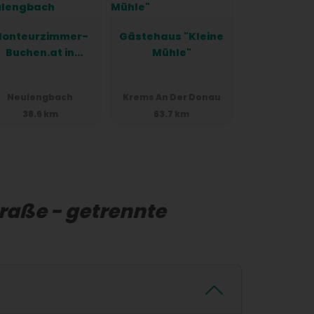
onteurzimmer-
Gästehaus "Kleine
Buchen.at in
Mühle"
Neulengbach
Neulengbach
Krems An Der Donau
38.6 km
63.7 km
raße - getrennte