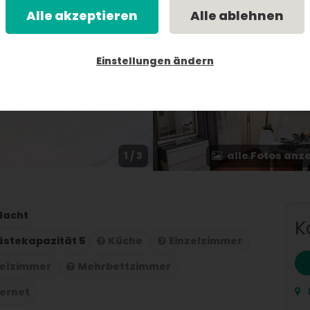
Alle akzeptieren
Alle ablehnen
Einstellungen ändern
1 / 3
alle Fotos anz
 Nacht
K
stekapazität 5
Küche
Einzelzimmer
elzimmer
Mehrbettzimmer
ternet