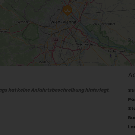
A
gs hat keine Anfahrtsbeschreibung hinterlegt.
St
Po
St
Bu
La