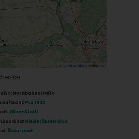
©
OpenStreetMap
contributors
dresse
raße:
Nordbahnstraße
stleitzahl:
PLZ 1020
adt:
Wien-Stadt
ndesland:
Niederösterreich
nd:
Österreich