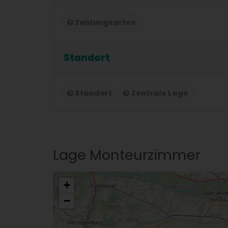
Zahlungsarten
Standort
Standort
Zentrale Lage
Lage Monteurzimmer
+
−