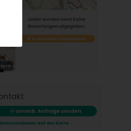
Leider wurden noch keine
Bewertungen abgegeben.
erste Bewertung abgeben
eigen
2 / 3
ontakt
unverb. Anfrage senden
Monteurzimmer auf der Karte