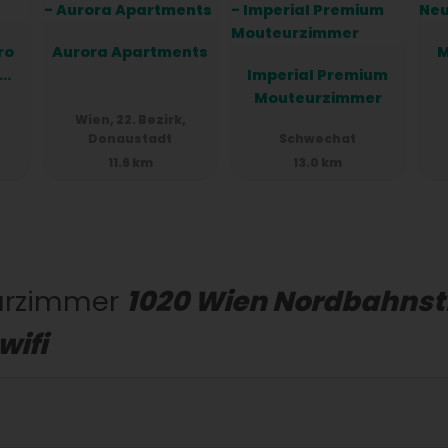
ro
Aurora Apartments
M
Imperial Premium
en
Mouteurzimmer
Wien, 22. Bezirk,
Donaustadt
Schwechat
11.6 km
13.0 km
urzimmer
1020 Wien Nordbahnst
wifi