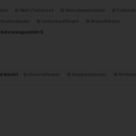
che
WIFI / Internet
Waschmaschine
Frühstü
thaltsdauer
Unterkunftsart
Wohnfläche
Gästekapazität 5
nd Nacht
Einzelzimmer
Doppelzimmer
Mehrb