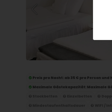
Preis pro Nacht:
ab 35 € pro Person und
Maximale Gästekapazität:
Maximale Gä
Stockbetten
Einzelbetten
Dopp
Mindestaufenthaltsdauer
WIFI / In