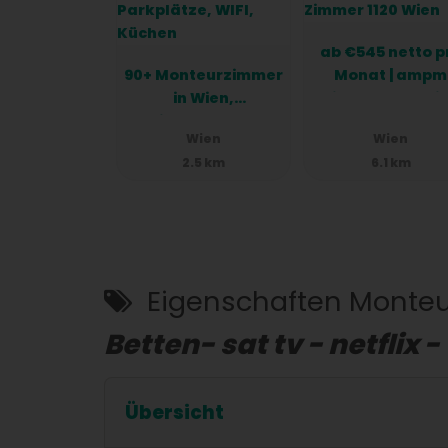
ab €545 netto p
90+ Monteurzimmer
Monat | ampm
in Wien,
Zimmer 1120 Wi
Einzelbetten,
Wien
Wien
Parkplätze, WIFI,
2.5 km
6.1 km
Küchen
Eigenschaften Monte
Betten- sat tv - netflix - 
Übersicht