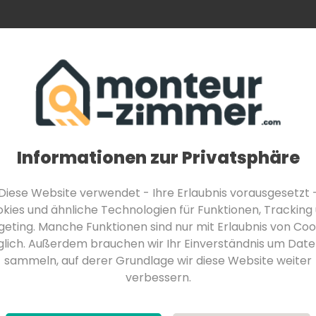
Monteurzimmer finden
Über Uns
Für Be
Monteurzimmer in Feldkirchen in Kärnten
Monteurzimmer in Velden am Wörther See
Monteurzimmer in Seeboden am Millstätter See
rreich
Donauraum
Weinviertel
Wien-Stadt
ße - getrennte Betten- sat tv
Informationen zur Privatsphäre
Diese Website verwendet - Ihre Erlaubnis vorausgesetzt 
kies und ähnliche Technologien für Funktionen, Tracking
geting. Manche Funktionen sind nur mit Erlaubnis von Coo
lich. Außerdem brauchen wir Ihr Einverständnis um Date
sammeln, auf derer Grundlage wir diese Website weiter
verbessern.